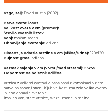
Vzgojitelj:
David Austin (2002)
Barva cveta: losos
Velikost cveta v cm (premer):
Število cvetnih listov:
Vonj:
močan-saden
Obnavljanje cvetenja:
odlična
Dimenzija odrasle rastline v cm (višina/širina):
120x120
Bujnost grma:
odlična
Razmak sajenja v cm (v vrsti/med vrstami): 55x55
Odpornost na bolezni: odlična
Vrtnica z velikimi cvetovi v losos barvi z kombinacijo zlate
barve na spodnji strani. Kljub velikosti ima zelo veliko cvetov
in lepo obnavlja cvetenje.
Ima lep vonj stare vrtnice, sveže limone in maline.