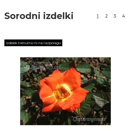
Sorodni izdelki
1
2
3
4
Izdelek trenutno ni na razpolago