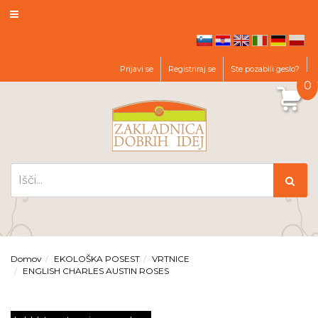
hr
en
it
de
pl
sl
Prijavi se
Registriraj se
Ste pozabili geslo?
0
Domov
EKOLOŠKA POSEST
VRTNICE
ENGLISH CHARLES AUSTIN ROSES