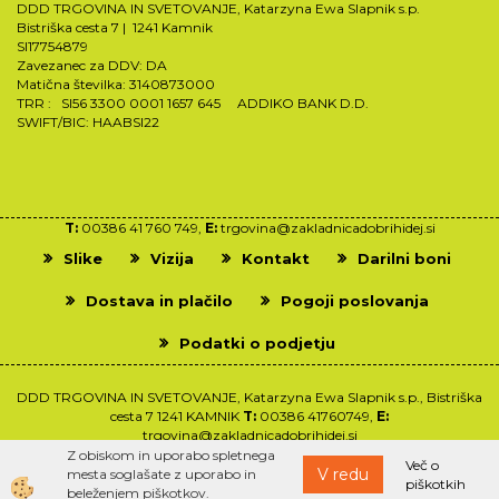
DDD TRGOVINA IN SVETOVANJE, Katarzyna Ewa Slapnik s.p.
Bistriška cesta 7 | 1241 Kamnik
SI17754879
Zavezanec za DDV: DA
Matična številka: 3140873000
TRR : SI56 3300 0001 1657 645 ADDIKO BANK D.D.
SWIFT/BIC: HAABSI22
T:
00386 41 760 749,
E:
trgovina@zakladnicadobrihidej.si
Slike
Vizija
Kontakt
Darilni boni
Dostava in plačilo
Pogoji poslovanja
Podatki o podjetju
DDD TRGOVINA IN SVETOVANJE, Katarzyna Ewa Slapnik s.p., Bistriška
cesta 7 1241 KAMNIK
T:
00386 41760749,
E:
trgovina@zakladnicadobrihidej.si
Z obiskom in uporabo spletnega
Več o
V redu
mesta soglašate z uporabo in
piškotkih
Izdelava spletne trgovine
beleženjem piškotkov.