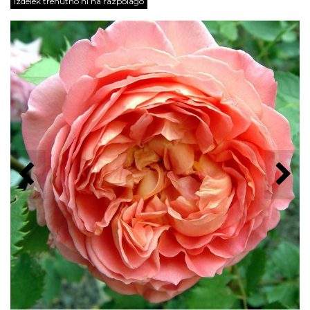
Izdelek trenutno ni na razpolago