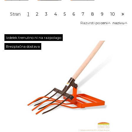
Stran
1
2
3
4
5
6
7
8
9
10
Razvrsti po:
ceni
nazivu
Izdelek trenutno ni na razpolago
Brezplačna dostava