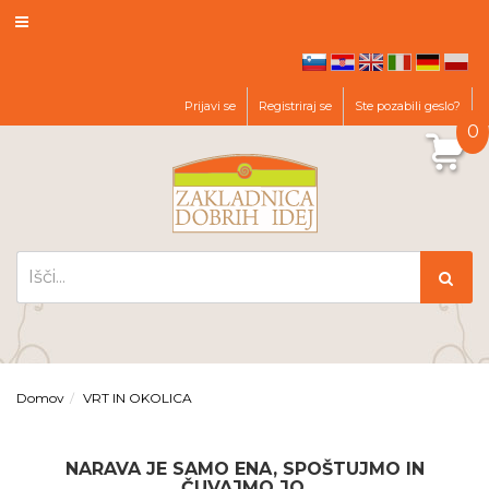
hr
en
it
de
pl
sl
Prijavi se
Registriraj se
Ste pozabili geslo?
0
Domov
VRT IN OKOLICA
NARAVA JE SAMO ENA, SPOŠTUJMO IN
ČUVAJMO JO.