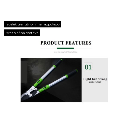
Izdelek trenutno ni na razpolago
Brezplačna dostava