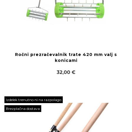
Ročni prezračevalnik trate 420 mm valj s
konicami
32,00 €
Izdelek trenutno ni na razpolago
Brezplačna dostava