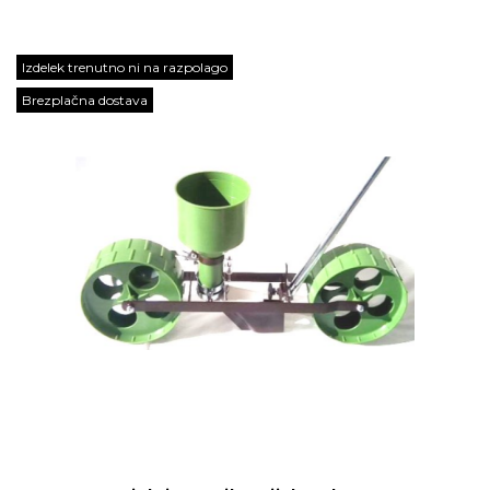
Izdelek trenutno ni na razpolago
Brezplačna dostava