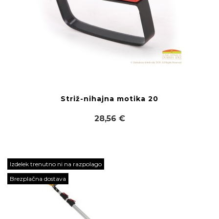
Striž-nihajna motika 20
28,56 €
Izdelek trenutno ni na razpolago
Brezplačna dostava