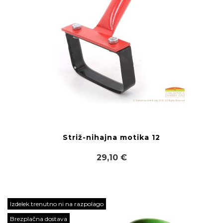
Striž-nihajna motika 12
29,10 €
Izdelek trenutno ni na razpolago
Brezplačna dostava