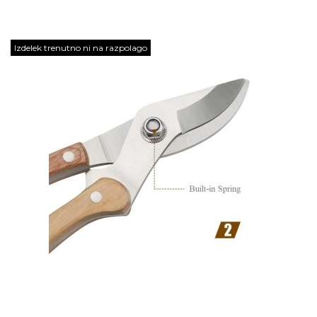
Izdelek trenutno ni na razpolago