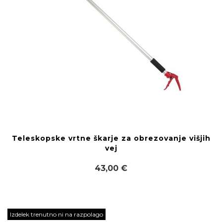
Teleskopske vrtne škarje za obrezovanje višjih
vej
43,00 €
Izdelek trenutno ni na razpolago