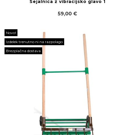
Sejalnica z vibracijsko glavo 1
59,00 €
Novo!
Izdelek trenutno ni na razpolago
Brezplačna dostava