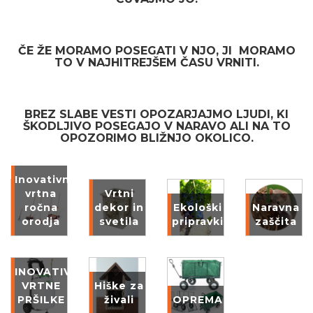
ČE ŽE MORAMO POSEGATI V NJO, JI MORAMO
TO V NAJHITREJŠEM ČASU VRNITI.
BREZ SLABE VESTI OPOZARJAJMO LJUDI, KI
ŠKODLJIVO POSEGAJO V NARAVO ALI NA TO
OPOZORIMO BLIŽNJO OKOLICO.
Inovativna
vrtna
Vrtni
ročna
dekor in
Ekološki
Naravna
orodja
svetila
pripravki
zaščita
INOVATIVNE
VRTNE
Hiške za
PRŠILKE
živali
OPREMA