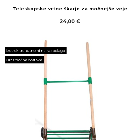
Teleskopske vrtne škarje za močnejše veje
24,00 €
Izdelek trenutno ni na razpolago
Brezplačna dostava