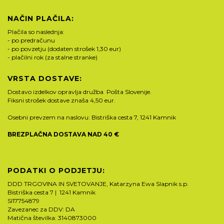
NAČIN PLAČILA:
Plačila so naslednja:
- po predračunu
- po povzetju (dodaten strošek 1,30 eur)
- plačilni rok (za stalne stranke)
VRSTA DOSTAVE:
Dostavo izdelkov opravlja družba Pošta Slovenije.
Fiksni strošek dostave znaša 4,50 eur.
Osebni prevzem na naslovu: Bistriška cesta 7, 1241 Kamnik
BREZPLAČNA DOSTAVA NAD 40 €
PODATKI O PODJETJU:
DDD TRGOVINA IN SVETOVANJE, Katarzyna Ewa Slapnik s.p.
Bistriška cesta 7 | 1241 Kamnik
SI17754879
Zavezanec za DDV: DA
Matična številka: 3140873000