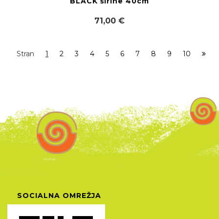
BLACK širine 40cm
71,00 €
Stran
1
2
3
4
5
6
7
8
9
10
SOCIALNA OMREŽJA