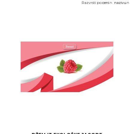
Razvrsti po:
ceni
nazivu