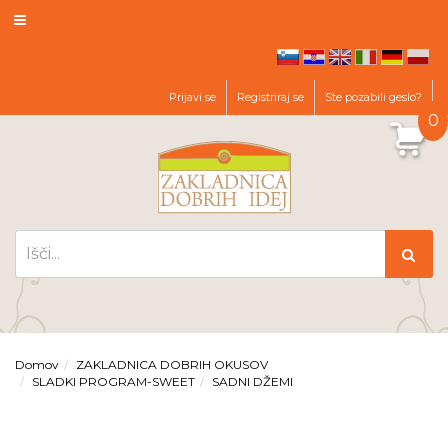
hr
en
it
de
pl
sl
Prijavi se
Registriraj se
Ste pozabili geslo?
0
Domov
ZAKLADNICA DOBRIH OKUSOV
SLADKI PROGRAM-SWEET
SADNI DŽEMI