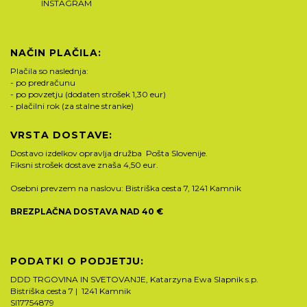
INSTAGRAM
NAČIN PLAČILA:
Plačila so naslednja:
- po predračunu
- po povzetju (dodaten strošek 1,30 eur)
- plačilni rok (za stalne stranke)
VRSTA DOSTAVE:
Dostavo izdelkov opravlja družba Pošta Slovenije.
Fiksni strošek dostave znaša 4,50 eur.
Osebni prevzem na naslovu: Bistriška cesta 7, 1241 Kamnik
BREZPLAČNA DOSTAVA NAD 40 €
PODATKI O PODJETJU:
DDD TRGOVINA IN SVETOVANJE, Katarzyna Ewa Slapnik s.p.
Bistriška cesta 7 | 1241 Kamnik
SI17754879