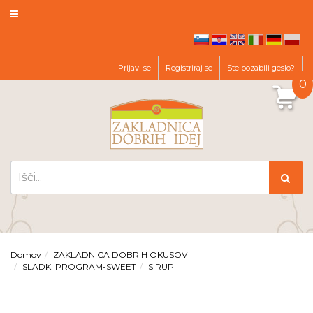
hr
en
it
de
pl
sl
Prijavi se
Registriraj se
Ste pozabili geslo?
0
Domov
ZAKLADNICA DOBRIH OKUSOV
SLADKI PROGRAM-SWEET
SIRUPI