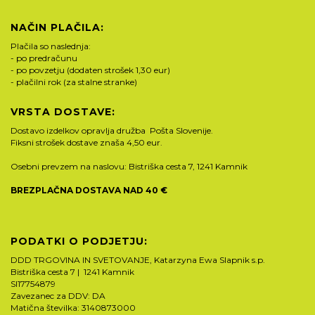
NAČIN PLAČILA:
Plačila so naslednja:
- po predračunu
- po povzetju (dodaten strošek 1,30 eur)
- plačilni rok (za stalne stranke)
VRSTA DOSTAVE:
Dostavo izdelkov opravlja družba Pošta Slovenije.
Fiksni strošek dostave znaša 4,50 eur.
Osebni prevzem na naslovu: Bistriška cesta 7, 1241 Kamnik
BREZPLAČNA DOSTAVA NAD 40 €
PODATKI O PODJETJU:
DDD TRGOVINA IN SVETOVANJE, Katarzyna Ewa Slapnik s.p.
Bistriška cesta 7 | 1241 Kamnik
SI17754879
Zavezanec za DDV: DA
Matična številka: 3140873000