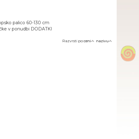
opsko palico 60-130 cm
jučke v ponudbi DODATKI
Razvrsti po:
ceni
nazivu