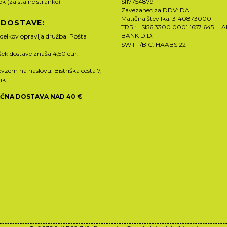
rok (za stalne stranke)
SI17754879
Zavezanec za DDV: DA
Matična številka: 3140873000
 DOSTAVE:
TRR : SI56 3300 0001 1657 645 
BANK D.D.
zdelkov opravlja družba Pošta
SWIFT/BIC: HAABSI22
ošek dostave znaša 4,50 eur.
vzem na naslovu: Bistriška cesta 7,
ik
ČNA DOSTAVA NAD 40 €