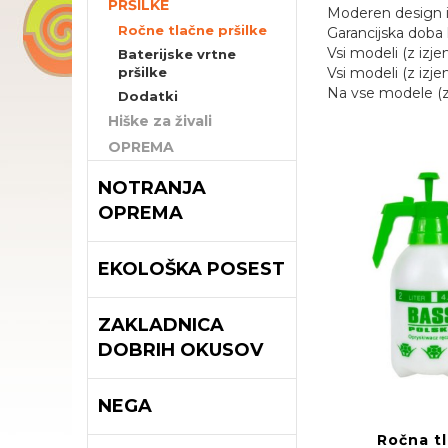
PRŠILKE
Moderen design in
Ročne tlačne pršilke
Garancijska doba 
Vsi modeli (z izj
Baterijske vrtne
pršilke
Vsi modeli (z iz
Na vse modele (z
Dodatki
Hiške za živali
OPREMA
NOTRANJA
OPREMA
EKOLOŠKA POSEST
ZAKLADNICA
DOBRIH OKUSOV
NEGA
Ročna t