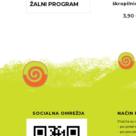
škropilnic
ŽALNI PROGRAM
3,90
SOCIALNA OMREŽJA
NAČIN 
Plačila so 
- po pred
- po povze