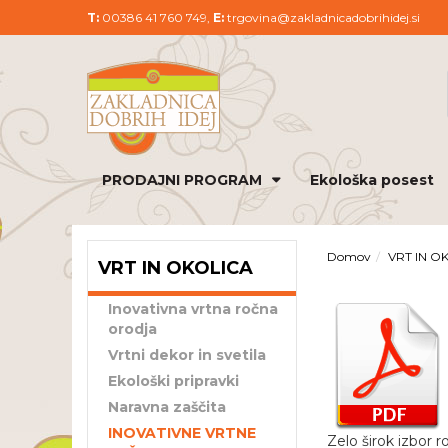
T:
00386 41 760 749,
E:
trgovina@zakladnicadobrihidej.si
PRODAJNI PROGRAM
Ekološka posest
Domov
VRT IN O
VRT IN OKOLICA
Inovativna vrtna ročna
orodja
Vrtni dekor in svetila
Ekološki pripravki
Naravna zaščita
INOVATIVNE VRTNE
Zelo širok izbor r