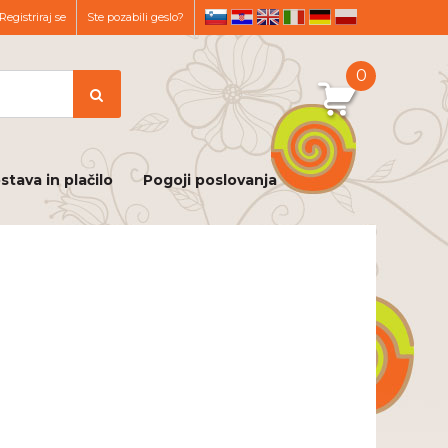
Registriraj se
Ste pozabili geslo?
sl
hr
en
it
de
pl
0
stava in plačilo
Pogoji poslovanja