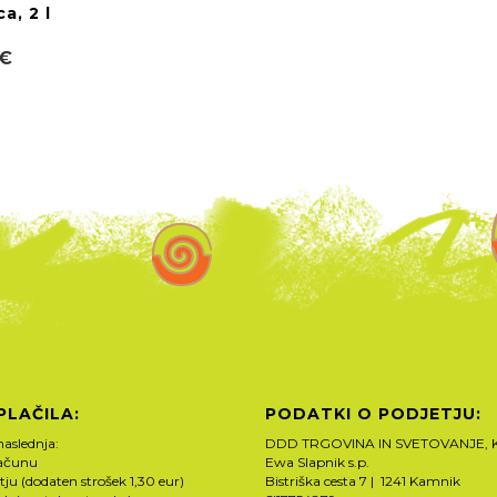
a, 2 l
 €
PLAČILA:
PODATKI O PODJETJU:
naslednja:
DDD TRGOVINA IN SVETOVANJE, K
računu
Ewa Slapnik s.p.
tju (dodaten strošek 1,30 eur)
Bistriška cesta 7 | 1241 Kamnik