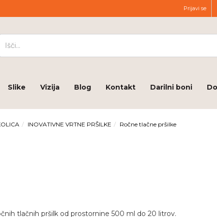
Prijavi se
Slike
Vizija
Blog
Kontakt
Darilni boni
Do
KOLICA
INOVATIVNE VRTNE PRŠILKE
Ročne tlačne pršilke
očnih tlačnih pršilk od prostornine 500 ml do 20 litrov.