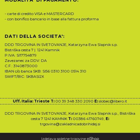
MODALITA' DI PAGAMENTO:
- carte di credito VISA e MASTERCARD
- con bonifico bancario in base alla fattura proforma
DATI DELLA SOCIETA':
DDD TRGOVINA IN SVETOVANJE, Katarzyna Ewa Slapnik s.p.
Bistriška cesta 7 | 1241 Kamnik
P.IVA: SI17754879
Zavezanec za DDV: DA
C.F.: 3140873000
IBAN c/o banca SKB: SI56 0310 3100 0514 310
SWIFT/BIC: SKBASI2X
Uff. Italia: Trieste T:
00 39 348 330 2090
E:
slobec@libero.it
DDD TRGOVINA IN SVETOVANJE, Katarzyna Ewa Slapnik s.p., Bistriška
cesta 7 1241 KAMNIK
T:
00386 41760749,
E:
trgovina@zakladnicadobrihidej.si
Izdelava spletne trgovine