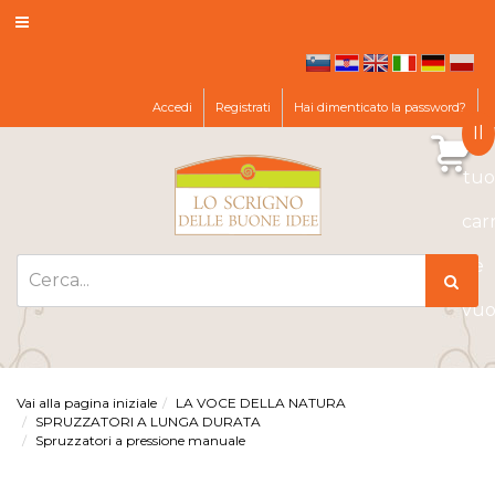
sl
hr
en
de
pl
it
Accedi
Registrati
Hai dimenticato la password?
Il
tuo
car
è
vuo
Vai alla pagina iniziale
LA VOCE DELLA NATURA
SPRUZZATORI A LUNGA DURATA
Spruzzatori a pressione manuale