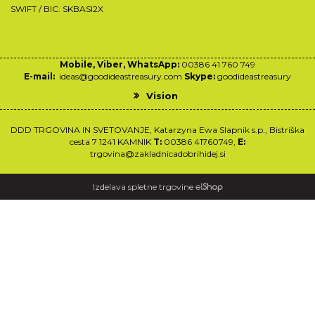
SWIFT / BIC: SKBASI2X
Mobile, Viber, WhatsApp:
00386 41 760 749
E-mail:
ideas@goodideastreasury.com
Skype:
goodideastreasury
Vision
DDD TRGOVINA IN SVETOVANJE, Katarzyna Ewa Slapnik s.p., Bistriška
cesta 7 1241 KAMNIK
T:
00386 41760749,
E:
trgovina@zakladnicadobrihidej.si
Izdelava spletne trgovine