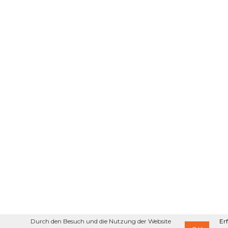
Durch den Besuch und die Nutzung der Website
Er