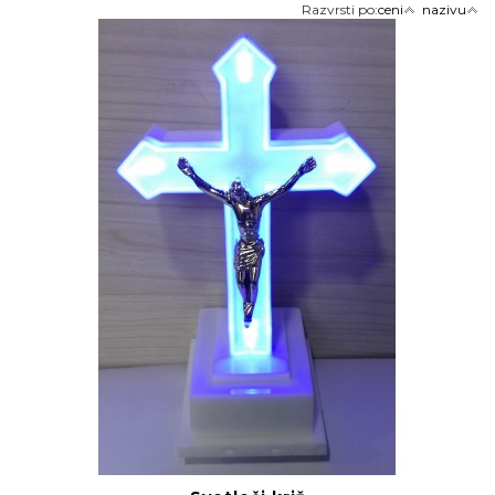
Razvrsti po:
ceni
nazivu