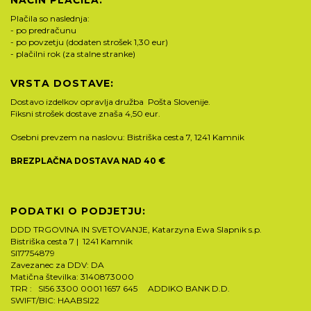
NAČIN PLAČILA:
Plačila so naslednja:
- po predračunu
- po povzetju (dodaten strošek 1,30 eur)
- plačilni rok (za stalne stranke)
VRSTA DOSTAVE:
Dostavo izdelkov opravlja družba Pošta Slovenije.
Fiksni strošek dostave znaša 4,50 eur.
Osebni prevzem na naslovu: Bistriška cesta 7, 1241 Kamnik
BREZPLAČNA DOSTAVA NAD 40 €
PODATKI O PODJETJU:
DDD TRGOVINA IN SVETOVANJE, Katarzyna Ewa Slapnik s.p.
Bistriška cesta 7 | 1241 Kamnik
SI17754879
Zavezanec za DDV: DA
Matična številka: 3140873000
TRR : SI56 3300 0001 1657 645 ADDIKO BANK D.D.
SWIFT/BIC: HAABSI22