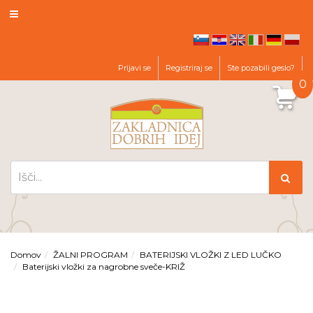
hr
en
it
de
pl
sl
Prijavi se
Registriraj se
Ste pozabili geslo?
0
Domov
ŽALNI PROGRAM
BATERIJSKI VLOŽKI Z LED LUČKO
Baterijski vložki za nagrobne sveče-KRIŽ