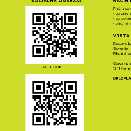
SOCIALNA OMREŽJA
NAČIN 
Plačila so 
- po pred
- po povze
- plačilni 
VRSTA
Dostavo i
Slovenije.
Fiksni str
Osebni pre
FACEBOOK
1241 Kamn
BREZPLA