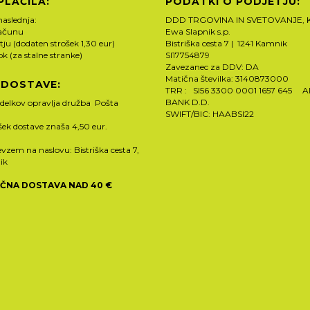
PLAČILA:
PODATKI O PODJETJU:
naslednja:
DDD TRGOVINA IN SVETOVANJE, K
računu
Ewa Slapnik s.p.
tju (dodaten strošek 1,30 eur)
Bistriška cesta 7 | 1241 Kamnik
rok (za stalne stranke)
SI17754879
Zavezanec za DDV: DA
Matična številka: 3140873000
 DOSTAVE:
TRR : SI56 3300 0001 1657 645 
BANK D.D.
zdelkov opravlja družba Pošta
SWIFT/BIC: HAABSI22
ošek dostave znaša 4,50 eur.
vzem na naslovu: Bistriška cesta 7,
ik
ČNA DOSTAVA NAD 40 €