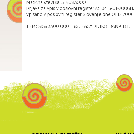
Matična številka: 314083000
Prijava za vpis v poslovni register št. 0415-01-20061
Vpisano v poslovni register Slovenije dne 01.12.200
TRR ; SI56 3300 0001 1657 645ADDIKO BANK D.D.