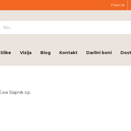
Prijavi se
Slike
Vizija
Blog
Kontakt
Darilni boni
Dost
a Slapnik s.p.