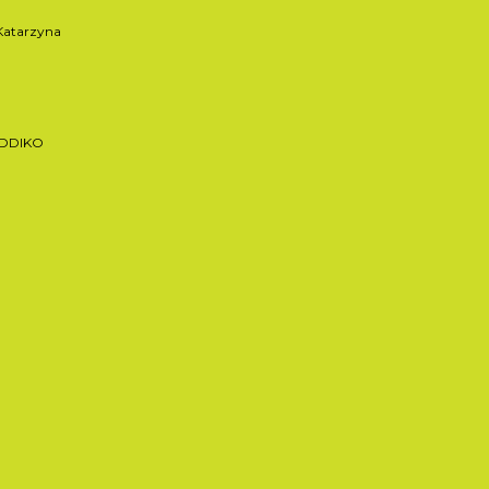
atarzyna
ADDIKO