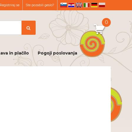
Registriraj se
Ste pozabili geslo?
sl
hr
en
it
de
pl
0
ava in plačilo
Pogoji poslovanja