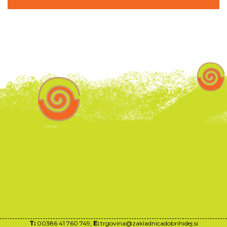
T:
00386 41 760 749,
E:
trgovina@zakladnicadobrihidej.si