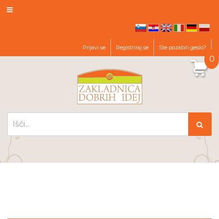
hr
en
it
de
pl
sl
Prijavi se
Registriraj se
Ste pozabili geslo?
0