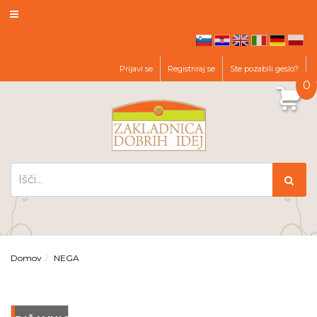
hr
en
it
de
pl
sl
Prijavi se
Registriraj se
Ste pozabili geslo?
0
Domov
NEGA