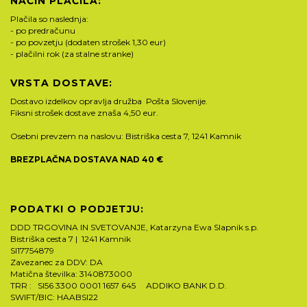
NAČIN PLAČILA:
Plačila so naslednja:
- po predračunu
- po povzetju (dodaten strošek 1,30 eur)
- plačilni rok (za stalne stranke)
VRSTA DOSTAVE:
Dostavo izdelkov opravlja družba Pošta Slovenije.
Fiksni strošek dostave znaša 4,50 eur.
Osebni prevzem na naslovu: Bistriška cesta 7, 1241 Kamnik
BREZPLAČNA DOSTAVA NAD 40 €
PODATKI O PODJETJU:
DDD TRGOVINA IN SVETOVANJE, Katarzyna Ewa Slapnik s.p.
Bistriška cesta 7 | 1241 Kamnik
SI17754879
Zavezanec za DDV: DA
Matična številka: 3140873000
TRR : SI56 3300 0001 1657 645 ADDIKO BANK D.D.
SWIFT/BIC: HAABSI22