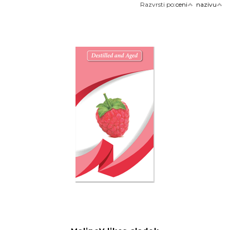
Razvrsti po:
ceni
nazivu