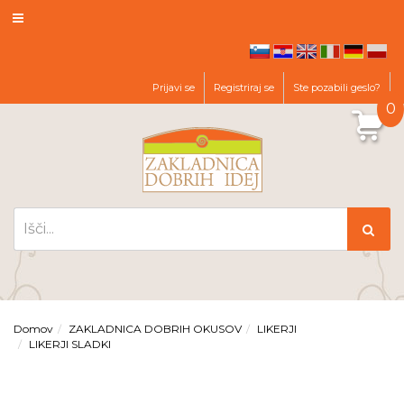
hr
en
it
de
pl
sl
Prijavi se
Registriraj se
Ste pozabili geslo?
0
Domov
ZAKLADNICA DOBRIH OKUSOV
LIKERJI
LIKERJI SLADKI