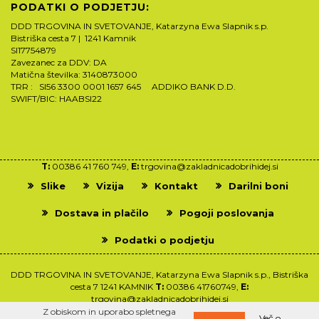
PODATKI O PODJETJU:
DDD TRGOVINA IN SVETOVANJE, Katarzyna Ewa Slapnik s.p.
Bistriška cesta 7 | 1241 Kamnik
SI17754879
Zavezanec za DDV: DA
Matična številka: 3140873000
TRR : SI56 3300 0001 1657 645 ADDIKO BANK D.D.
SWIFT/BIC: HAABSI22
T:
00386 41 760 749,
E:
trgovina@zakladnicadobrihidej.si
Slike
Vizija
Kontakt
Darilni boni
Dostava in plačilo
Pogoji poslovanja
Podatki o podjetju
DDD TRGOVINA IN SVETOVANJE, Katarzyna Ewa Slapnik s.p., Bistriška
cesta 7 1241 KAMNIK
T:
00386 41760749,
E:
trgovina@zakladnicadobrihidej.si
Z obiskom in uporabo spletnega
Več o