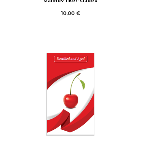
MalinoV liker-sladek
10,00 €