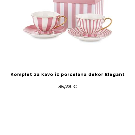
Komplet za kavo iz porcelana dekor Elegant
35,28 €