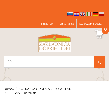
hr
en
it
de
pl
sl
Prijavi se
Registriraj se
Ste pozabili geslo?
0
Domov
NOTRANJA OPREMA
PORCELAN
ELEGANT- porcelan