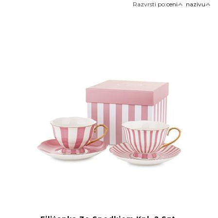
Razvrsti po:
ceni
nazivu