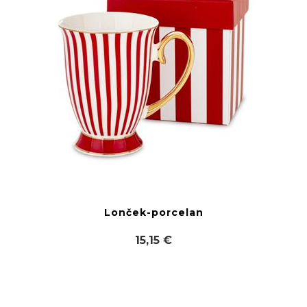
Lonček-porcelan
15,15 €