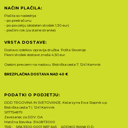
NAČIN PLAČILA:
Plačila so naslednja:
- po predračunu
- po povzetju (dodaten strošek 1,30 eur)
- plačilni rok (za stalne stranke)
VRSTA DOSTAVE:
Dostavo izdelkov opravlja družba Pošta Slovenije.
Fiksni strošek dostave znaša 4,50 eur.
Osebni prevzem na naslovu: Bistriška cesta 7, 1241 Kamnik
BREZPLAČNA DOSTAVA NAD 40 €
PODATKI O PODJETJU:
DDD TRGOVINA IN SVETOVANJE, Katarzyna Ewa Slapnik s.p.
Bistriška cesta 7 | 1241 Kamnik
SI17754879
Zavezanec za DDV: DA
Matična številka: 3140873000
TRR : SI56 3300 0001 1657 645 ADDIKO BANK D.D.