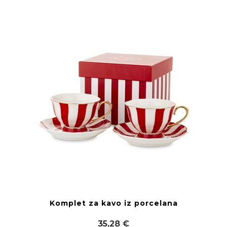
Komplet za kavo iz porcelana
35,28 €