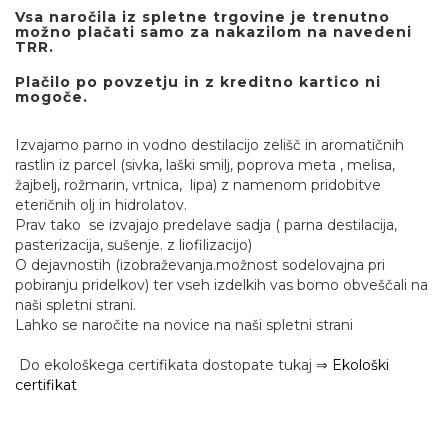
Vsa naročila iz spletne trgovine je trenutno
možno plačati samo za nakazilom na navedeni
TRR.
Plačilo po povzetju in z kreditno kartico ni
mogoče.
Izvajamo parno in vodno destilacijo zelišč in aromatičnih
rastlin iz parcel (sivka, laški smilj, poprova meta , melisa,
žajbelj, rožmarin, vrtnica, lipa) z namenom pridobitve
eteričnih olj in hidrolatov.
Prav tako se izvajajo predelave sadja ( parna destilacija,
pasterizacija, sušenje. z liofilizacijo)
O dejavnostih (izobraževanja.možnost sodelovajna pri
pobiranju pridelkov) ter vseh izdelkih vas bomo obveščali na
naši spletni strani.
Lahko se naročite na novice na naši spletni strani
Do ekološkega certifikata dostopate tukaj ⇒
Ekološki
certifikat