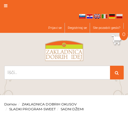
hr
en
it
de
pl
sl
Prijavi se
Registriraj se
Ste pozabili geslo?
0
Domov
ZAKLADNICA DOBRIH OKUSOV
SLADKI PROGRAM-SWEET
SADNI DŽEMI