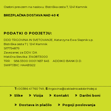
Osebni prevzem na naslovu: Bistriška cesta 7, 1241 Kamnik
BREZPLAČNA DOSTAVA NAD 40 €
PODATKI O PODJETJU:
DDD TRGOVINA IN SVETOVANJE, Katarzyna Ewa Slapnik s.p.
Bistriška cesta 7 | 1241 Kamnik
SI17754879
Zavezanec za DDV: DA
Matična številka: 3140873000
TRR : SI56 3300 0001 1657 645 ADDIKO BANK D.D.
SWIFT/BIC: HAABSI22
T:
00386 41 760 749,
E:
trgovina@zakladnicadobrihidej.si
Slike
Vizija
Kontakt
Darilni boni
Dostava in plačilo
Pogoji poslovanja