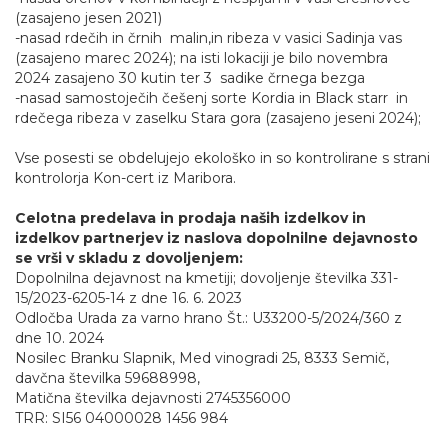
(zasajeno jesen 2021)
-nasad rdečih in črnih malin,in ribeza v vasici Sadinja vas
(zasajeno marec 2024); na isti lokaciji je bilo novembra
2024 zasajeno 30 kutin ter 3 sadike črnega bezga
-nasad samostoječih češenj sorte Kordia in Black starr in
rdečega ribeza v zaselku Stara gora (zasajeno jeseni 2024);
Vse posesti se obdelujejo ekološko in so kontrolirane s strani
kontrolorja Kon-cert iz Maribora.
Celotna predelava in prodaja naših izdelkov in
izdelkov partnerjev iz naslova dopolnilne dejavnosto
se vrši v skladu z dovoljenjem:
Dopolnilna dejavnost na kmetiji; dovoljenje številka 331-
15/2023-6205-14 z dne 16. 6. 2023
Odločba Urada za varno hrano Št.: U33200-5/2024/360 z
dne 10. 2024
Nosilec Branku Slapnik, Med vinogradi 25, 8333 Semič,
davčna številka 59688998,
Matična številka dejavnosti 2745356000
TRR: SI56 04000028 1456 984