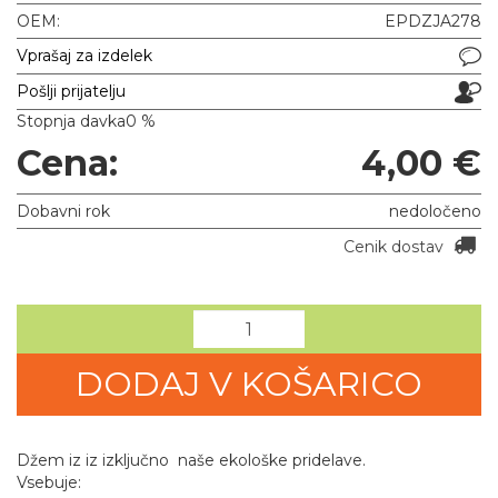
OEM:
EPDZJA278
Vprašaj za izdelek
Pošlji prijatelju
Stopnja davka
0 %
Cena:
4,00 €
Dobavni rok
nedoločeno
Cenik dostav
DODAJ V KOŠARICO
Džem iz iz izključno naše ekološke pridelave.
Vsebuje: