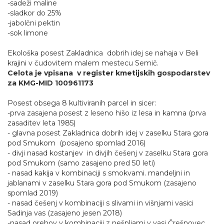
-sadeži maline
-sladkor do 25%
-jabolčni pektin
-sok limone
Ekološka posest Zakladnica dobrih idej se nahaja v Beli
krajini v čudovitem malem mestecu Semič.
Celota je vpisana v register kmetijskih gospodarstev
za KMG-MID 100961173
Posest obsega 8 kultiviranih parcel in sicer:
-prva zasajena posest z leseno hišo iz lesa in kamna (prva
zasaditev leta 1985)
- glavna posest Zakladnica dobrih idej v zaselku Stara gora
pod Smukom (posajeno spomlad 2016)
- divji nasad kostanjev in divjih češenj v zaselku Stara gora
pod Smukom (samo zasajeno pred 50 leti)
- nasad kakija v kombinaciji s smokvami. mandeljni in
jablanami v zaselku Stara gora pod Smukom (zasajeno
spomlad 2019)
- nasad češenj v kombinaciji s slivami in višnjami vasici
Sadinja vas (zasajeno jesen 2018)
-nasad orehov v kombinaciji z nešpljami v vasi Črešnovec