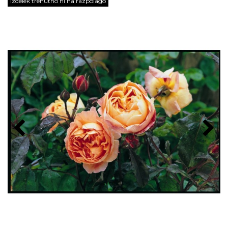
Izdelek trenutno ni na razpolago