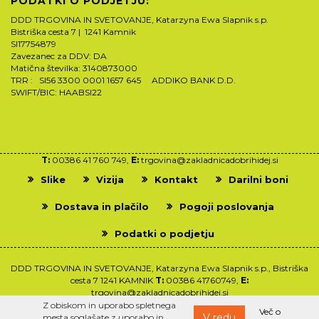
PODATKI O PODJETJU:
DDD TRGOVINA IN SVETOVANJE, Katarzyna Ewa Slapnik s.p.
Bistriška cesta 7 | 1241 Kamnik
SI17754879
Zavezanec za DDV: DA
Matična številka: 3140873000
TRR : SI56 3300 0001 1657 645 ADDIKO BANK D.D.
SWIFT/BIC: HAABSI22
T:
00386 41 760 749,
E:
trgovina@zakladnicadobrihidej.si
Slike
Vizija
Kontakt
Darilni boni
Dostava in plačilo
Pogoji poslovanja
Podatki o podjetju
DDD TRGOVINA IN SVETOVANJE, Katarzyna Ewa Slapnik s.p., Bistriška
cesta 7 1241 KAMNIK
T:
00386 41760749,
E:
trgovina@zakladnicadobrihidej.si
Z obiskom in uporabo spletnega
Več o
V redu
mesta soglašate z uporabo in