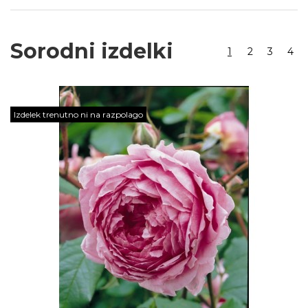
Sorodni izdelki
1
2
3
4
Izdelek trenutno ni na razpolago