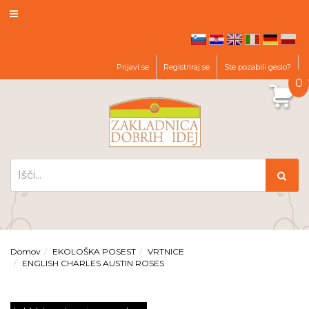
hr
en
it
de
pl
sl
Prijavi se
Registriraj se
Ste pozabili geslo?
0
Domov
EKOLOŠKA POSEST
VRTNICE
ENGLISH CHARLES AUSTIN ROSES