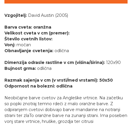
Vzgojitelj:
David Austin (2005)
Barva cveta: oranžna
Velikost cveta v cm (premer):
Število cvetnih listov:
Vonj:
močan
Obnavljanje cvetenja:
odlična
Dimenzija odrasle rastline v cm (višina/širina):
120x90
Bujnost grma:
odlična
Razmak sajenja v cm (v vrsti/med vrstami): 50x50
Odpornost na bolezni: odlična
Neobičajne barve cvetov za Angleške vrtnice. Na začetku
so popki znotraj temno rdeči z malo oranžne barve. Z
odpiranjem cvetovi dobivajo barve mandarine na notranji
strani ter zlaTo oranžne barve na zunanji strani. Ima poseben
vonj stare vrtnice, hruške, grozdja ter citrusi