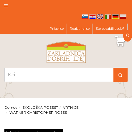
hr
en
it
de
pl
sl
Prijavi se
Registriraj se
Ste pozabili geslo?
0
Domov
EKOLOŠKA POSEST
VRTNICE
WARNER CHRISTOPHER ROSES