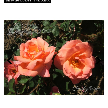
Izdelek trenutno ni na razpolago