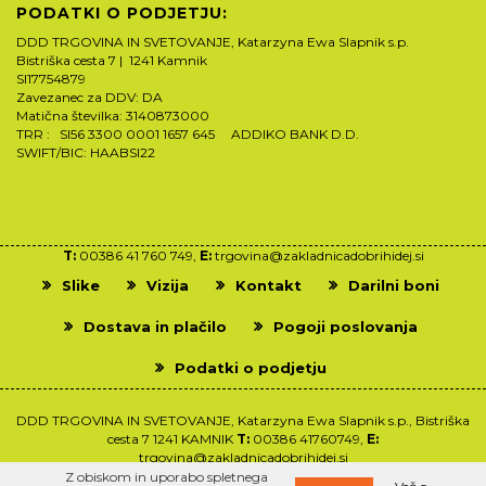
PODATKI O PODJETJU:
DDD TRGOVINA IN SVETOVANJE, Katarzyna Ewa Slapnik s.p.
Bistriška cesta 7 | 1241 Kamnik
SI17754879
Zavezanec za DDV: DA
Matična številka: 3140873000
TRR : SI56 3300 0001 1657 645 ADDIKO BANK D.D.
SWIFT/BIC: HAABSI22
T:
00386 41 760 749,
E:
trgovina@zakladnicadobrihidej.si
Slike
Vizija
Kontakt
Darilni boni
Dostava in plačilo
Pogoji poslovanja
Podatki o podjetju
DDD TRGOVINA IN SVETOVANJE, Katarzyna Ewa Slapnik s.p., Bistriška
cesta 7 1241 KAMNIK
T:
00386 41760749,
E:
trgovina@zakladnicadobrihidej.si
Z obiskom in uporabo spletnega