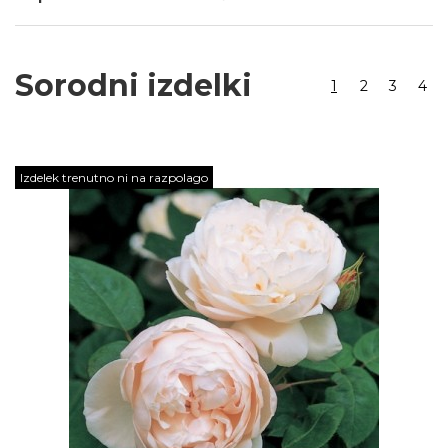
Sorodni izdelki
1
2
3
4
Izdelek trenutno ni na razpolago