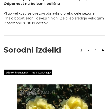
Odpornost na bolezni: odlična
Kljub velikosti se cvetovi obnavljajo preko cele sezone.
Imajo bogat sadni osvežilni vonj. Zelo lep srednje velik grm
v harmoniji s listi in cvetovi.
Sorodni izdelki
1
2
3
4
Izdelek trenutno ni na razpolago