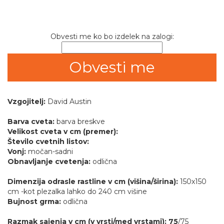
Obvesti me ko bo izdelek na zalogi:
Vzgojitelj:
David Austin
Barva cveta:
barva breskve
Velikost cveta v cm (premer):
Število cvetnih listov:
Vonj:
močan-sadni
Obnavljanje cvetenja:
odlična
Dimenzija odrasle rastline v cm (višina/širina):
150x150
cm -kot plezalka lahko do 240 cm višine
Bujnost grma:
odlična
Razmak sajenja v cm (v vrsti/med vrstami): 75
/75