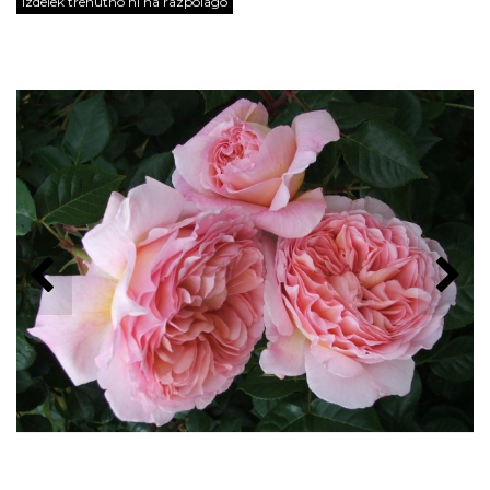
Izdelek trenutno ni na razpolago