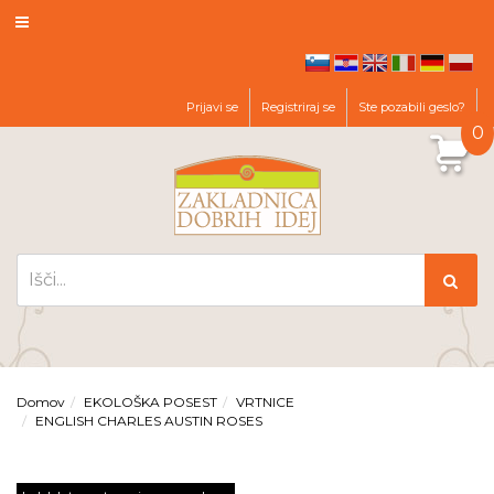
hr
en
it
de
pl
sl
Prijavi se
Registriraj se
Ste pozabili geslo?
0
Domov
EKOLOŠKA POSEST
VRTNICE
ENGLISH CHARLES AUSTIN ROSES