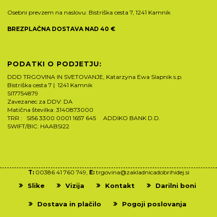
Osebni prevzem na naslovu: Bistriška cesta 7, 1241 Kamnik
BREZPLAČNA DOSTAVA NAD 40 €
PODATKI O PODJETJU:
DDD TRGOVINA IN SVETOVANJE, Katarzyna Ewa Slapnik s.p.
Bistriška cesta 7 | 1241 Kamnik
SI17754879
Zavezanec za DDV: DA
Matična številka: 3140873000
TRR : SI56 3300 0001 1657 645 ADDIKO BANK D.D.
SWIFT/BIC: HAABSI22
T:
00386 41 760 749,
E:
trgovina@zakladnicadobrihidej.si
Slike
Vizija
Kontakt
Darilni boni
Dostava in plačilo
Pogoji poslovanja