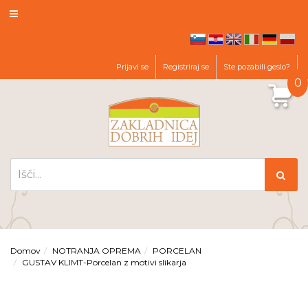
hr
en
it
de
pl
sl
Prijavi se
Registriraj se
Ste pozabili geslo?
0
Domov
NOTRANJA OPREMA
PORCELAN
GUSTAV KLIMT-Porcelan z motivi slikarja