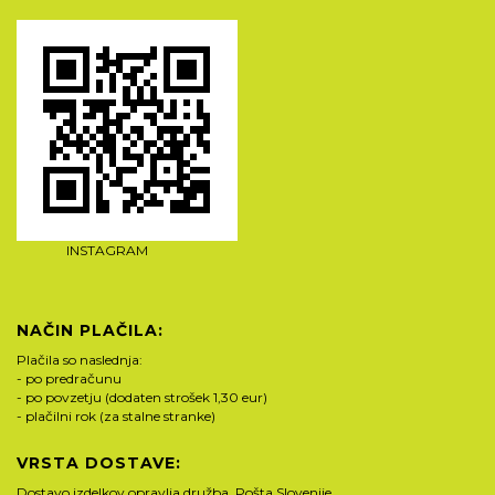
INSTAGRAM
NAČIN PLAČILA:
Plačila so naslednja:
- po predračunu
- po povzetju (dodaten strošek 1,30 eur)
- plačilni rok (za stalne stranke)
VRSTA DOSTAVE:
Dostavo izdelkov opravlja družba Pošta Slovenije.