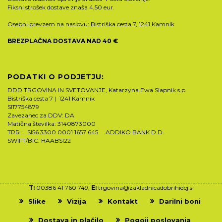
Fiksni strošek dostave znaša 4,50 eur.
Osebni prevzem na naslovu: Bistriška cesta 7, 1241 Kamnik
BREZPLAČNA DOSTAVA NAD 40 €
PODATKI O PODJETJU:
DDD TRGOVINA IN SVETOVANJE, Katarzyna Ewa Slapnik s.p.
Bistriška cesta 7 | 1241 Kamnik
SI17754879
Zavezanec za DDV: DA
Matična številka: 3140873000
TRR : SI56 3300 0001 1657 645 ADDIKO BANK D.D.
SWIFT/BIC: HAABSI22
T:
00386 41 760 749,
E:
trgovina@zakladnicadobrihidej.si
Slike
Vizija
Kontakt
Darilni boni
Dostava in plačilo
Pogoji poslovanja