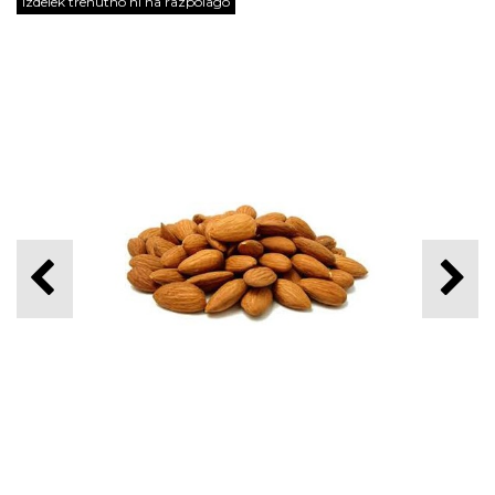
Izdelek trenutno ni na razpolago