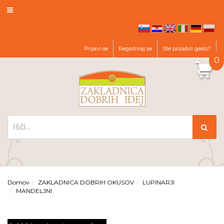
hr
en
it
de
pl
sl
Prijavi se
Registriraj se
Ste pozabili geslo?
0
Domov
ZAKLADNICA DOBRIH OKUSOV
LUPINARJI
MANDELJNI