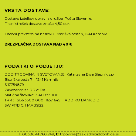
VRSTA DOSTAVE:
Dostavo izdelkov opravlja družba Pošta Slovenije.
Fiksni strošek dostave znaša 4,50 eur.
Osebni prevzem na naslovu: Bistriška cesta 7, 1241 Kamnik
BREZPLAČNA DOSTAVA NAD 40 €
PODATKI O PODJETJU:
DDD TRGOVINA IN SVETOVANJE, Katarzyna Ewa Slapnik s.p.
Bistriška cesta 7 | 1241 Kamnik
SI17754879
Zavezanec za DDV: DA
Matična številka: 3140873000
TRR : SI56 3300 0001 1657 645 ADDIKO BANK D.D.
SWIFT/BIC: HAABSI22
T:
00386 41 760 749,
E:
trgovina@zakladnicadobrihidej.si