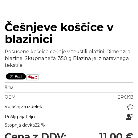
Češnjeve koščice v
blazinici
Posušene koščice češnje v tekstili blazini. Dimenzija
blazine: Skupna teža: 350 g Blazina je iz naravnega
tekstila.
Šifra:
OEM:
EPČKB
Vprašaj za izdelek
Pošlji prijatelju
Stopnja davka
22 %
Cena z DDV:
11,00 €