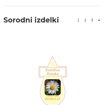
Sorodni izdelki
1
2
3
4