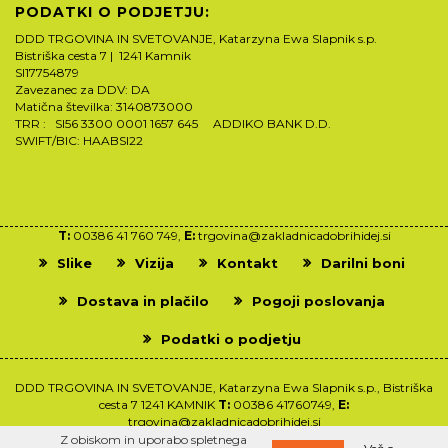
PODATKI O PODJETJU:
DDD TRGOVINA IN SVETOVANJE, Katarzyna Ewa Slapnik s.p.
Bistriška cesta 7 | 1241 Kamnik
SI17754879
Zavezanec za DDV: DA
Matična številka: 3140873000
TRR : SI56 3300 0001 1657 645 ADDIKO BANK D.D.
SWIFT/BIC: HAABSI22
T:
00386 41 760 749,
E:
trgovina@zakladnicadobrihidej.si
Slike
Vizija
Kontakt
Darilni boni
Dostava in plačilo
Pogoji poslovanja
Podatki o podjetju
DDD TRGOVINA IN SVETOVANJE, Katarzyna Ewa Slapnik s.p., Bistriška
cesta 7 1241 KAMNIK
T:
00386 41760749,
E:
trgovina@zakladnicadobrihidej.si
Z obiskom in uporabo spletnega