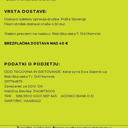
VRSTA DOSTAVE:
Dostavo izdelkov opravlja družba Pošta Slovenije.
Fiksni strošek dostave znaša 4,50 eur.
Osebni prevzem na naslovu: Bistriška cesta 7, 1241 Kamnik
BREZPLAČNA DOSTAVA NAD 40 €
PODATKI O PODJETJU:
DDD TRGOVINA IN SVETOVANJE, Katarzyna Ewa Slapnik s.p.
Bistriška cesta 7 | 1241 Kamnik
SI17754879
Zavezanec za DDV: DA
Matična številka: 3140873000
TRR : SI56 3300 0001 1657 645 ADDIKO BANK D.D.
SWIFT/BIC: HAABSI22
T:
00386 41 760 749,
E:
trgovina@zakladnicadobrihidej.si