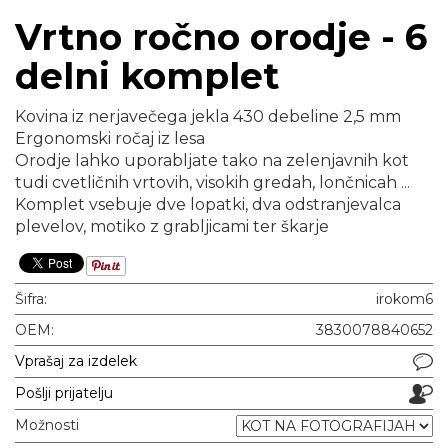
Vrtno ročno orodje - 6
delni komplet
Kovina iz nerjavečega jekla 430 debeline 2,5 mm
Ergonomski ročaj iz lesa
Orodje lahko uporabljate tako na zelenjavnih kot
tudi cvetličnih vrtovih, visokih gredah, lončnicah ...
Komplet vsebuje dve lopatki, dva odstranjevalca
plevelov, motiko z grabljicami ter škarje
Šifra:
irokom6
OEM:
3830078840652
Vprašaj za izdelek
Pošlji prijatelju
Možnosti