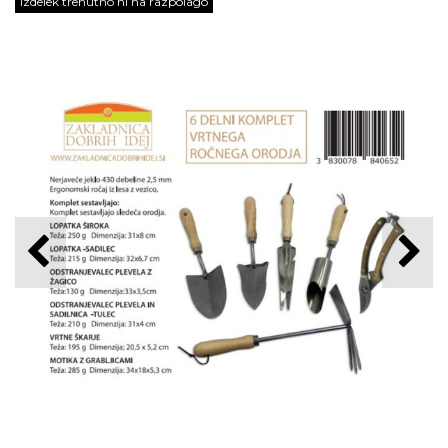
Izdelek trenutno ni na razpolago