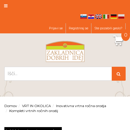
hr
en
it
de
pl
sl
Prijavi se
Registriraj se
Ste pozabili geslo?
0
Domov
VRT IN OKOLICA
Inovativna vrtna ročna orodja
Kompleti vrtnih ročnih orodij