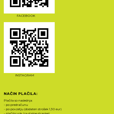
FACEBOOK
INSTAGRAM
NAČIN PLAČILA:
Plačila so naslednja:
- po predračunu
- po povzetju (dodaten strošek 1,30 eur)
- plačilni rok (za stalne stranke)