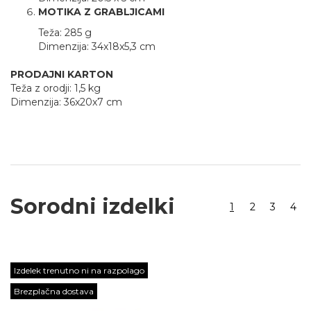
MOTIKA Z GRABLJICAMI
Teža: 285 g
Dimenzija: 34x18x5,3 cm
PRODAJNI KARTON
Teža z orodji: 1,5 kg
Dimenzija: 36x20x7 cm
Sorodni izdelki
1
2
3
4
Izdelek trenutno ni na razpolago
Brezplačna dostava