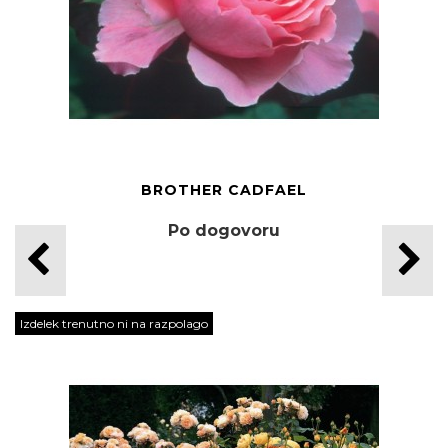
BROTHER CADFAEL
Po dogovoru
Izdelek trenutno ni na razpolago