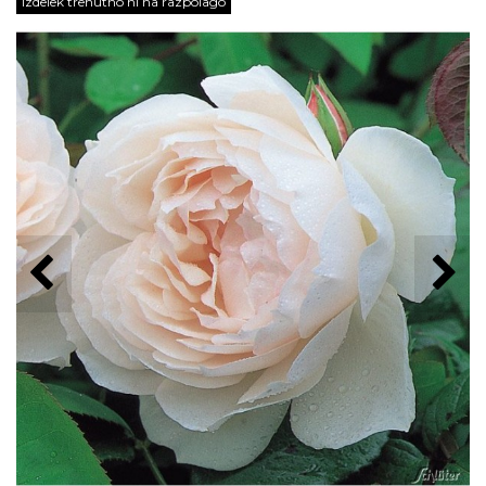
Izdelek trenutno ni na razpolago