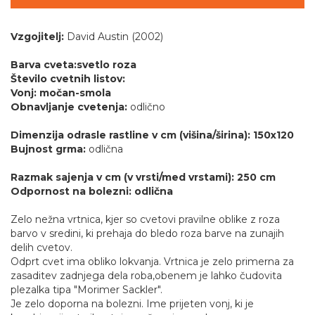
Vzgojitelj:
David Austin (2002)
Barva cveta:svetlo roza
Število cvetnih listov:
Vonj: močan-smola
Obnavljanje cvetenja:
odlično
Dimenzija odrasle rastline v cm (višina/širina): 150x120
Bujnost grma:
odlična
Razmak sajenja v cm (v vrsti/med vrstami): 250 cm
Odpornost na bolezni: odlična
Zelo nežna vrtnica, kjer so cvetovi pravilne oblike z roza
barvo v sredini, ki prehaja do bledo roza barve na zunajih
delih cvetov.
Odprt cvet ima obliko lokvanja. Vrtnica je zelo primerna za
zasaditev zadnjega dela roba,obenem je lahko čudovita
plezalka tipa "Morimer Sackler".
Je zelo doporna na bolezni. Ime prijeten vonj, ki je