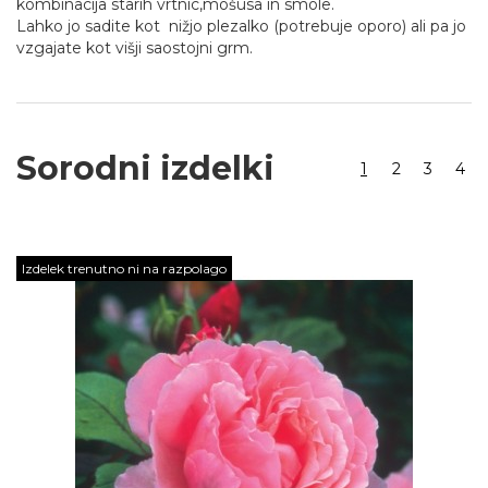
kombinacija starih vrtnic,mošusa in smole.
Lahko jo sadite kot nižjo plezalko (potrebuje oporo) ali pa jo
vzgajate kot višji saostojni grm.
Sorodni izdelki
1
2
3
4
Izdelek trenutno ni na razpolago