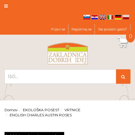
hr
en
it
de
pl
sl
Prijavi se
Registriraj se
Ste pozabili geslo?
0
Domov
EKOLOŠKA POSEST
VRTNICE
ENGLISH CHARLES AUSTIN ROSES