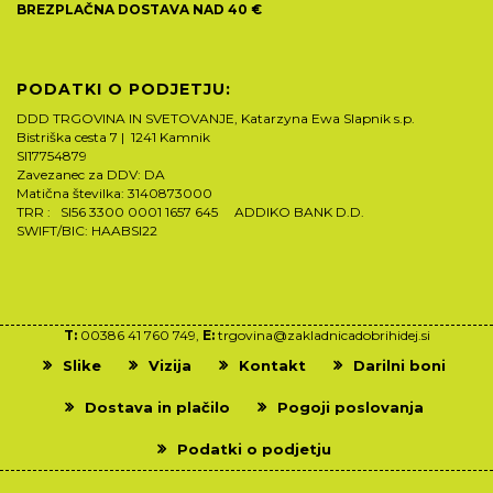
BREZPLAČNA DOSTAVA NAD 40 €
PODATKI O PODJETJU:
DDD TRGOVINA IN SVETOVANJE, Katarzyna Ewa Slapnik s.p.
Bistriška cesta 7 | 1241 Kamnik
SI17754879
Zavezanec za DDV: DA
Matična številka: 3140873000
TRR : SI56 3300 0001 1657 645 ADDIKO BANK D.D.
SWIFT/BIC: HAABSI22
T:
00386 41 760 749,
E:
trgovina@zakladnicadobrihidej.si
Slike
Vizija
Kontakt
Darilni boni
Dostava in plačilo
Pogoji poslovanja
Podatki o podjetju