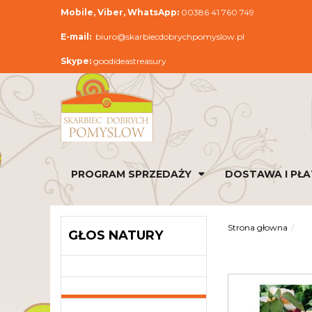
Mobile, Viber, WhatsApp:
00386 41 760 749
E-mail:
biuro@skarbiecdobrychpomyslow.pl
Skype:
goodideastreasury
PROGRAM SPRZEDAŻY
DOSTAWA I PŁ
Strona głowna
GŁOS NATURY