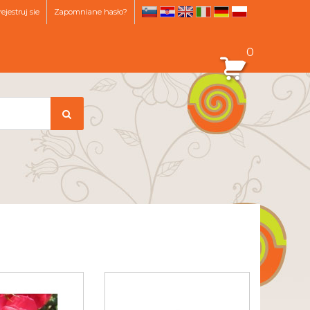
ejestruj sie
Zapomniane hasło?
sl
hr
en
it
de
pl
0