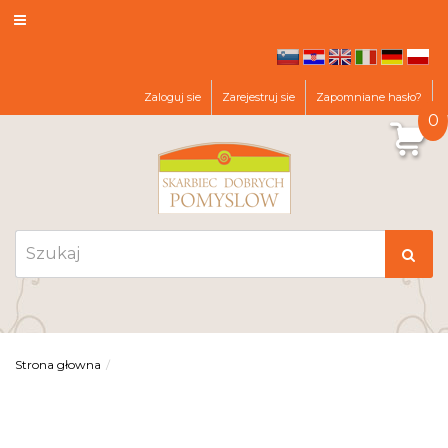
sl
hr
en
it
de
pl
Zaloguj sie
Zarejestruj sie
Zapomniane hasło?
0
Strona głowna