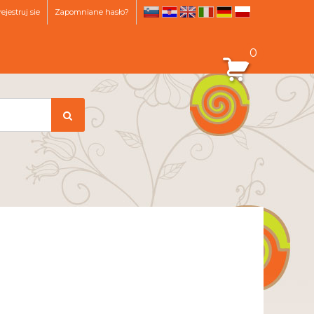
ejestruj sie
Zapomniane hasło?
sl
hr
en
it
de
pl
0