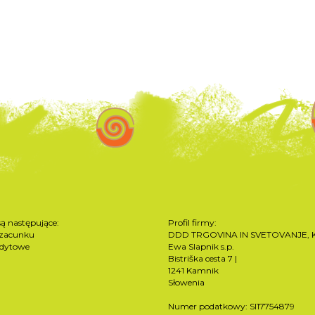
są następujące:
Profil firmy:
szacunku
DDD TRGOVINA IN SVETOVANJE, K
edytowe
Ewa Slapnik s.p.
Bistriška cesta 7 |
1241 Kamnik
Słowenia
Numer podatkowy: SI17754879