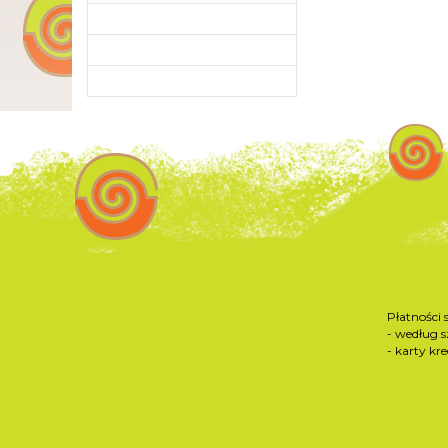
Płatności 
- według 
- karty kr