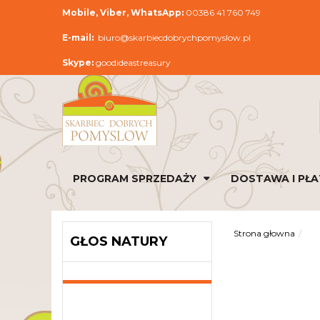
Mobile, Viber, WhatsApp:
00386 41 760 749
E-mail:
biuro@skarbiecdobrychpomyslow.pl
Skype:
goodideastreasury
PROGRAM SPRZEDAŻY
DOSTAWA I PŁ
Strona głowna
GŁOS NATURY