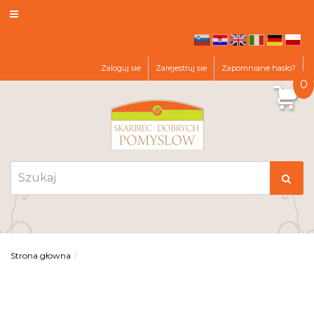
sl
hr
en
it
de
pl
Zaloguj sie
Zarejestruj sie
Zapomniane hasło?
0
Strona głowna