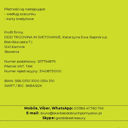
Płatności są następujące:
- według szacunku
- karty kredytowe
Profil firmy:
DDD TRGOVINA IN SVETOVANJE, Katarzyna Ewa Slapnik s.p.
Bistriška cesta 7 |
1241 Kamnik
Słowenia
Numer podatkowy: SI17754879
Płatnik VAT: TAK
Numer rejestracyjny: 3140873000
IBAN: SI56 0310 3100 0514 310
SWIFT / BIC: SKBASI2X
Mobile, Viber, WhatsApp:
00386 41 760 749
E-mail:
biuro@skarbiecdobrychpomyslow.pl
Skype:
goodideastreasury