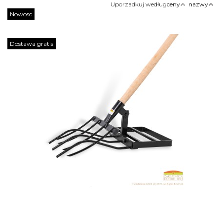
Uporzadkuj według
ceny
nazwy
Nowosc
Dostawa gratis