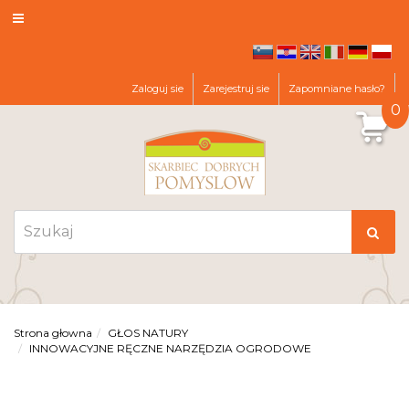
sl
hr
en
it
de
pl
Zaloguj sie
Zarejestruj sie
Zapomniane hasło?
0
Strona głowna
GŁOS NATURY
INNOWACYJNE RĘCZNE NARZĘDZIA OGRODOWE