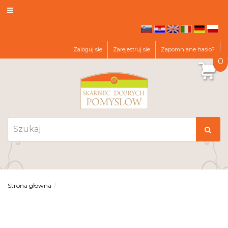
sl
hr
en
it
de
pl
Zaloguj sie
Zarejestruj sie
Zapomniane hasło?
0
Strona głowna