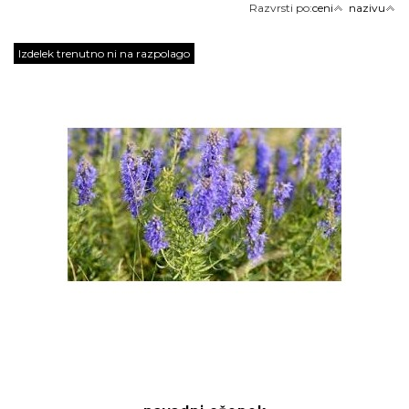
Razvrsti po:
ceni
nazivu
Izdelek trenutno ni na razpolago