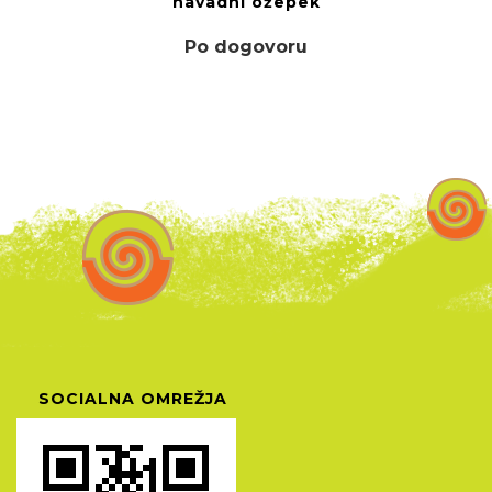
navadni ožepek
Po dogovoru
SOCIALNA OMREŽJA