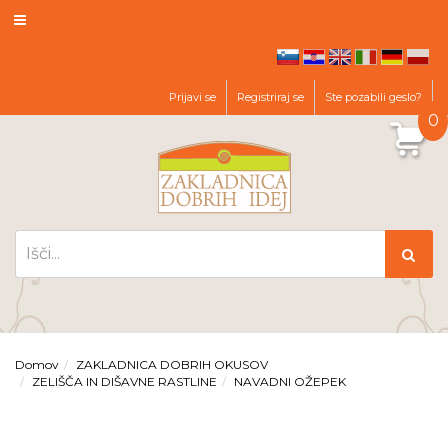
hr
en
it
de
pl
sl
Prijavi se
Registriraj se
Ste pozabili geslo?
0
Domov
ZAKLADNICA DOBRIH OKUSOV
ZELIŠČA IN DIŠAVNE RASTLINE
NAVADNI OŽEPEK