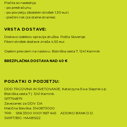
Plačila so naslednja:
- po predračunu
- po povzetju (dodaten strošek 1,30 eur)
- plačilni rok (za stalne stranke)
VRSTA DOSTAVE:
Dostavo izdelkov opravlja družba Pošta Slovenije.
Fiksni strošek dostave znaša 4,50 eur.
Osebni prevzem na naslovu: Bistriška cesta 7, 1241 Kamnik
BREZPLAČNA DOSTAVA NAD 40 €
PODATKI O PODJETJU:
DDD TRGOVINA IN SVETOVANJE, Katarzyna Ewa Slapnik s.p.
Bistriška cesta 7 | 1241 Kamnik
SI17754879
Zavezanec za DDV: DA
Matična številka: 3140873000
TRR : SI56 3300 0001 1657 645 ADDIKO BANK D.D.
SWIFT/BIC: HAABSI22