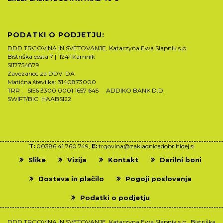
PODATKI O PODJETJU:
DDD TRGOVINA IN SVETOVANJE, Katarzyna Ewa Slapnik s.p.
Bistriška cesta 7 | 1241 Kamnik
SI17754879
Zavezanec za DDV: DA
Matična številka: 3140873000
TRR : SI56 3300 0001 1657 645 ADDIKO BANK D.D.
SWIFT/BIC: HAABSI22
T:
00386 41 760 749,
E:
trgovina@zakladnicadobrihidej.si
Slike
Vizija
Kontakt
Darilni boni
Dostava in plačilo
Pogoji poslovanja
Podatki o podjetju
DDD TRGOVINA IN SVETOVANJE, Katarzyna Ewa Slapnik s.p., Bistriška