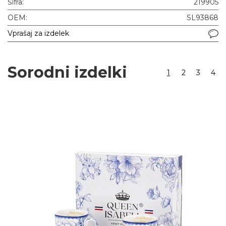
Šifra:
219905
OEM:
SL93868
Vprašaj za izdelek
Sorodni izdelki
1
2
3
4