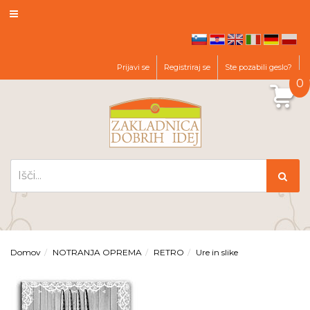
hr
en
it
de
pl
sl
Prijavi se
Registriraj se
Ste pozabili geslo?
0
Domov
NOTRANJA OPREMA
RETRO
Ure in slike