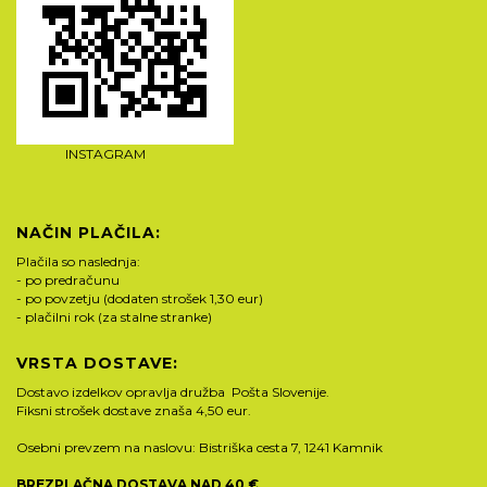
INSTAGRAM
NAČIN PLAČILA:
Plačila so naslednja:
- po predračunu
- po povzetju (dodaten strošek 1,30 eur)
- plačilni rok (za stalne stranke)
VRSTA DOSTAVE:
Dostavo izdelkov opravlja družba Pošta Slovenije.
Fiksni strošek dostave znaša 4,50 eur.
Osebni prevzem na naslovu: Bistriška cesta 7, 1241 Kamnik
BREZPLAČNA DOSTAVA NAD 40 €