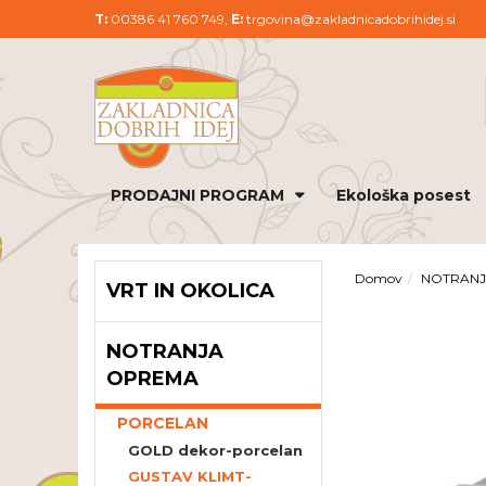
T:
00386 41 760 749,
E:
trgovina@zakladnicadobrihidej.si
PRODAJNI PROGRAM
Ekološka posest
Domov
NOTRAN
VRT IN OKOLICA
NOTRANJA
OPREMA
PORCELAN
GOLD dekor-porcelan
GUSTAV KLIMT-