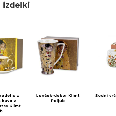
 izdelki
kodelic z
Lonček-dekor Klimt
Sodni vrč
a kavo z
Poljub
tav Klimt
ub