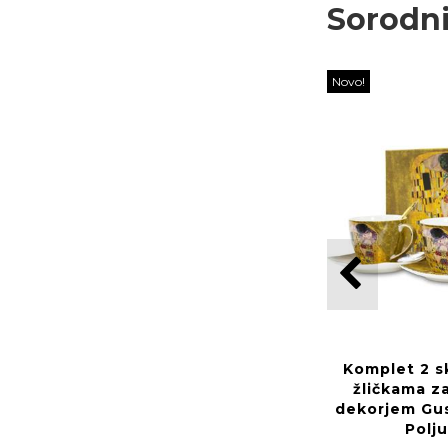
Sorodni
Novo!
Komplet 2 s
žličkama z
dekorjem Gus
Polj