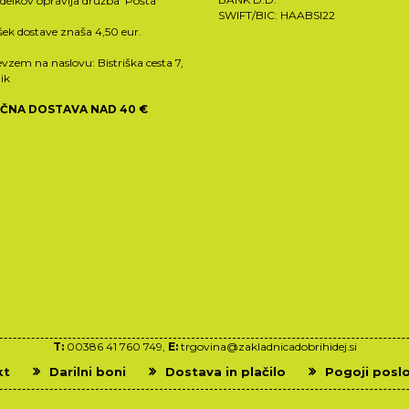
zdelkov opravlja družba Pošta
SWIFT/BIC: HAABSI22
ošek dostave znaša 4,50 eur.
vzem na naslovu: Bistriška cesta 7,
ik
ČNA DOSTAVA NAD 40 €
T:
00386 41 760 749,
E:
trgovina@zakladnicadobrihidej.si
kt
Darilni boni
Dostava in plačilo
Pogoji posl