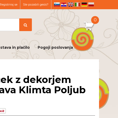
Registriraj se
Ste pozabili geslo?
sl
hr
en
it
de
pl
0
stava in plačilo
Pogoji poslovanja
ek z dekorjem
ava Klimta Poljub