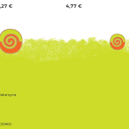
,27 €
4,77 €
atarzyna
ADDIKO