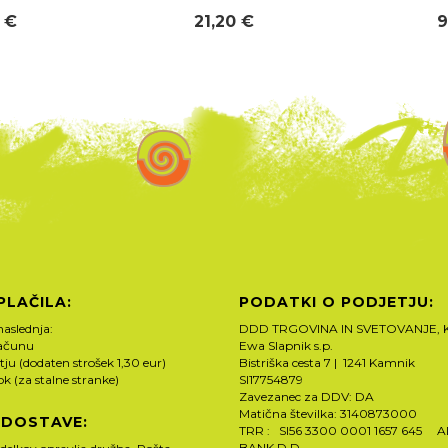
 €
21,20 €
9
PLAČILA:
PODATKI O PODJETJU:
naslednja:
DDD TRGOVINA IN SVETOVANJE, K
računu
Ewa Slapnik s.p.
tju (dodaten strošek 1,30 eur)
Bistriška cesta 7 | 1241 Kamnik
rok (za stalne stranke)
SI17754879
Zavezanec za DDV: DA
Matična številka: 3140873000
 DOSTAVE:
TRR : SI56 3300 0001 1657 645 
BANK D.D.