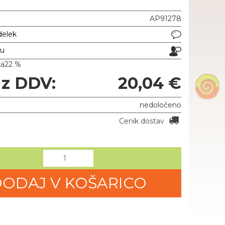
AP91278
delek
ju
ka
22 %
 z DDV:
20,04 €
nedoločeno
Cenik dostav
ODAJ V KOŠARICO