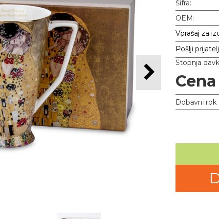
Šifra:
OEM:
Vprašaj za iz
Pošlji prijatel
Stopnja dav
Cena
Dobavni rok
D