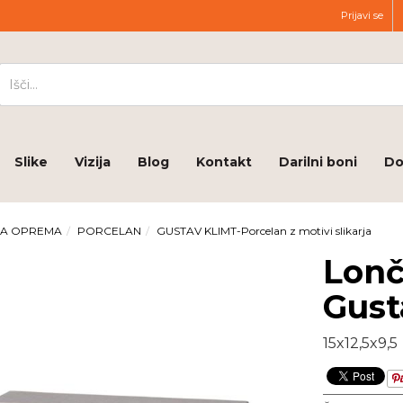
Prijavi se
Slike
Vizija
Blog
Kontakt
Darilni boni
Do
JA OPREMA
PORCELAN
GUSTAV KLIMT-Porcelan z motivi slikarja
Lonč
Gust
15x12,5x9,5