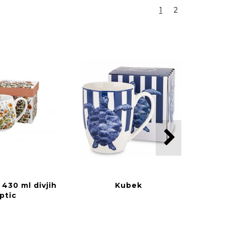
1
2
 430 ml divjih
Kubek
ptic