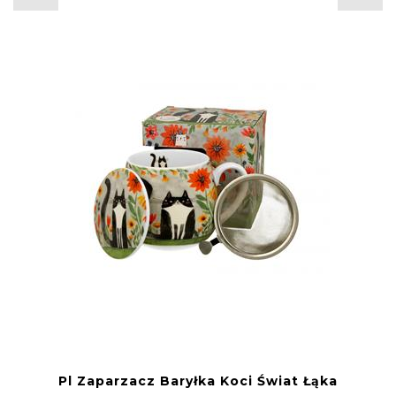
Pl Zaparzacz Baryłka Koci Świat Łąka