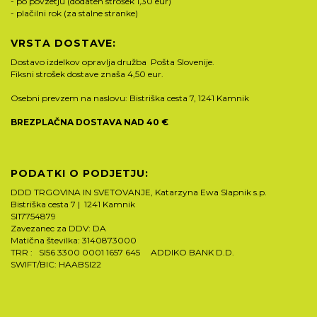
- po povzetju (dodaten strošek 1,30 eur)
- plačilni rok (za stalne stranke)
VRSTA DOSTAVE:
Dostavo izdelkov opravlja družba Pošta Slovenije.
Fiksni strošek dostave znaša 4,50 eur.
Osebni prevzem na naslovu: Bistriška cesta 7, 1241 Kamnik
BREZPLAČNA DOSTAVA NAD 40 €
PODATKI O PODJETJU:
DDD TRGOVINA IN SVETOVANJE, Katarzyna Ewa Slapnik s.p.
Bistriška cesta 7 | 1241 Kamnik
SI17754879
Zavezanec za DDV: DA
Matična številka: 3140873000
TRR : SI56 3300 0001 1657 645 ADDIKO BANK D.D.
SWIFT/BIC: HAABSI22