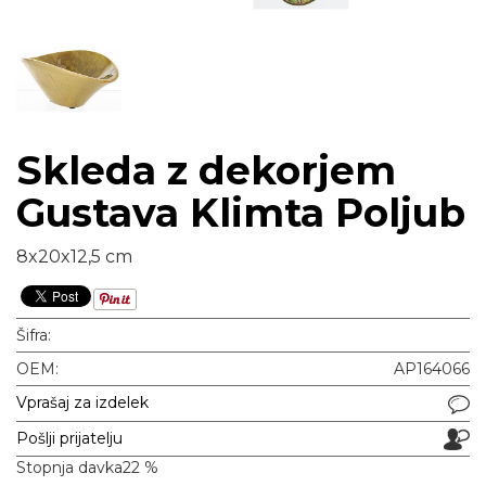
Skleda z dekorjem
Gustava Klimta Poljub
8x20x12,5 cm
Šifra:
OEM:
AP164066
Vprašaj za izdelek
Pošlji prijatelju
Stopnja davka
22 %