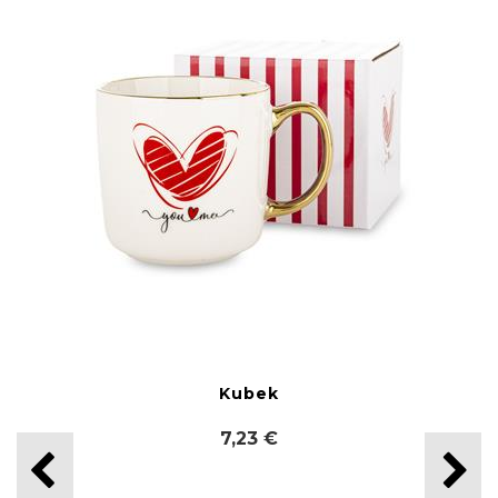
Kubek
7,23 €