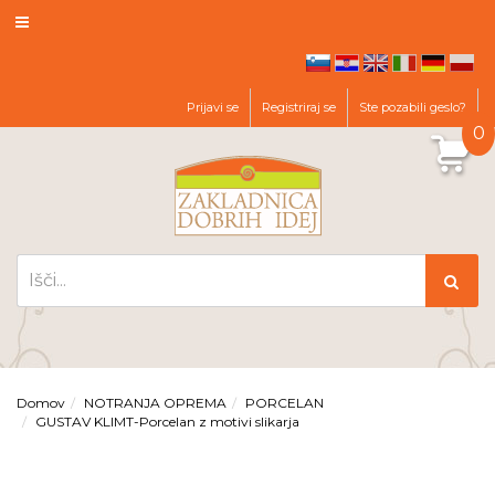
hr
en
it
de
pl
sl
Prijavi se
Registriraj se
Ste pozabili geslo?
0
Domov
NOTRANJA OPREMA
PORCELAN
GUSTAV KLIMT-Porcelan z motivi slikarja