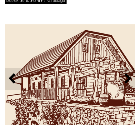
Izdelek trenutno ni na razpolago