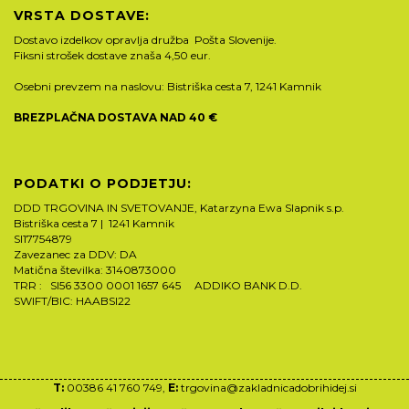
VRSTA DOSTAVE:
Dostavo izdelkov opravlja družba Pošta Slovenije.
Fiksni strošek dostave znaša 4,50 eur.
Osebni prevzem na naslovu: Bistriška cesta 7, 1241 Kamnik
BREZPLAČNA DOSTAVA NAD 40 €
PODATKI O PODJETJU:
DDD TRGOVINA IN SVETOVANJE, Katarzyna Ewa Slapnik s.p.
Bistriška cesta 7 | 1241 Kamnik
SI17754879
Zavezanec za DDV: DA
Matična številka: 3140873000
TRR : SI56 3300 0001 1657 645 ADDIKO BANK D.D.
SWIFT/BIC: HAABSI22
T:
00386 41 760 749,
E:
trgovina@zakladnicadobrihidej.si