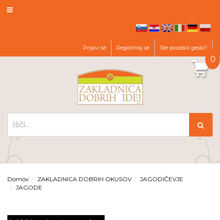
hr
en
it
de
pl
sl
Prijavi se
Registriraj se
Ste pozabili geslo?
0
Domov
ZAKLADNICA DOBRIH OKUSOV
JAGODIČEVJE
JAGODE