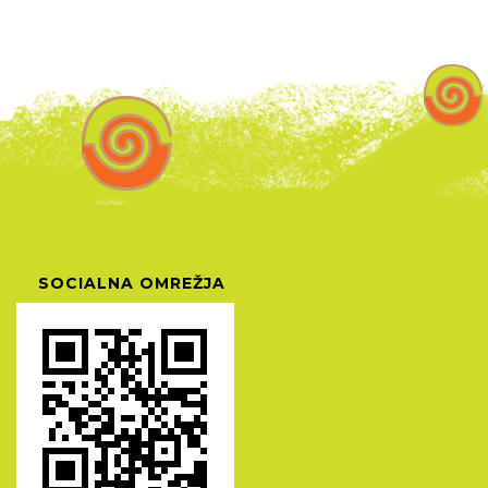
SOCIALNA OMREŽJA