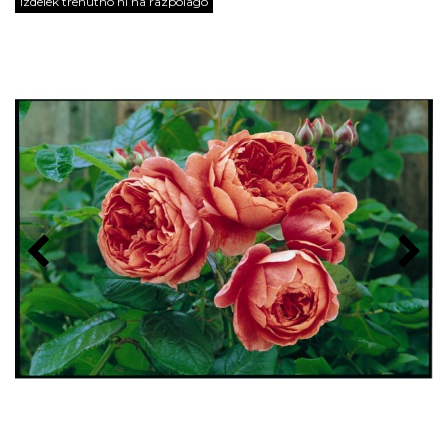
Izdelek trenutno ni na razpolago