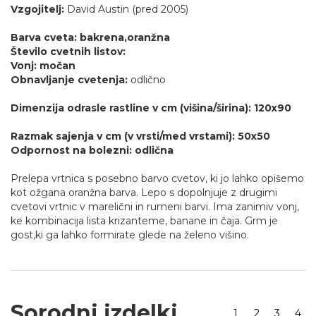
Vzgojitelj:
David Austin (pred 2005)
Barva cveta: bakrena,oranžna
Število cvetnih listov:
Vonj: močan
Obnavljanje cvetenja:
odlično
Dimenzija odrasle rastline v cm (višina/širina): 120x90
Razmak sajenja v cm (v vrsti/med vrstami): 50x50
Odpornost na bolezni: odlična
Prelepa vrtnica s posebno barvo cvetov, ki jo lahko opišemo
kot ožgana oranžna barva. Lepo s dopolnjuje z drugimi
cvetovi vrtnic v marelični in rumeni barvi. Ima zanimiv vonj,
ke kombinacija lista krizanteme, banane in čaja. Grm je
gost,ki ga lahko formirate glede na želeno višino.
Sorodni izdelki
1
2
3
4