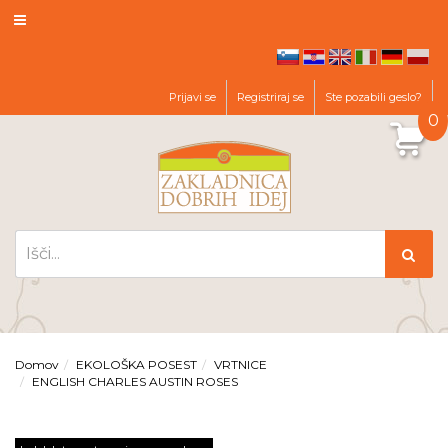
hr
en
it
de
pl
sl
Prijavi se
Registriraj se
Ste pozabili geslo?
0
Domov
EKOLOŠKA POSEST
VRTNICE
ENGLISH CHARLES AUSTIN ROSES