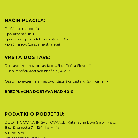
NAČIN PLAČILA:
Plačila so naslednja:
- po predračunu
- po povzetju (dodaten strošek 1,30 eur)
- plačilni rok (za stalne stranke)
VRSTA DOSTAVE:
Dostavo izdelkov opravlja družba Pošta Slovenije.
Fiksni strošek dostave znaša 4,50 eur.
Osebni prevzem na naslovu: Bistriška cesta 7, 1241 Kamnik
BREZPLAČNA DOSTAVA NAD 40 €
PODATKI O PODJETJU:
DDD TRGOVINA IN SVETOVANJE, Katarzyna Ewa Slapnik s.p.
Bistriška cesta 7 | 1241 Kamnik
SI17754879
Zavezanec za DDV: DA