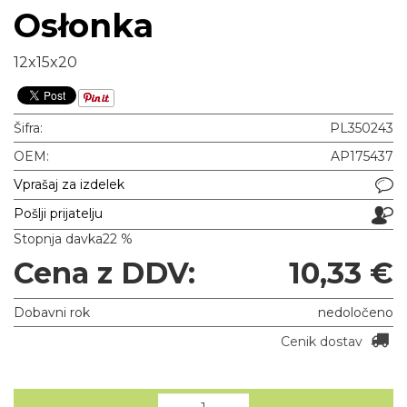
Osłonka
12x15x20
Šifra:
PL350243
OEM:
AP175437
Vprašaj za izdelek
Pošlji prijatelju
Stopnja davka
22 %
Cena z DDV:
10,33 €
Dobavni rok
nedoločeno
Cenik dostav