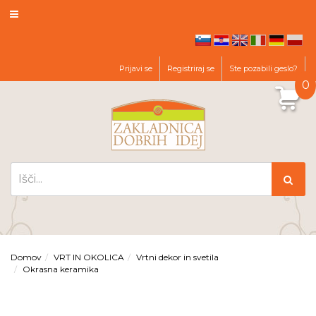
hr
en
it
de
pl
sl
Prijavi se
Registriraj se
Ste pozabili geslo?
0
Domov
VRT IN OKOLICA
Vrtni dekor in svetila
Okrasna keramika