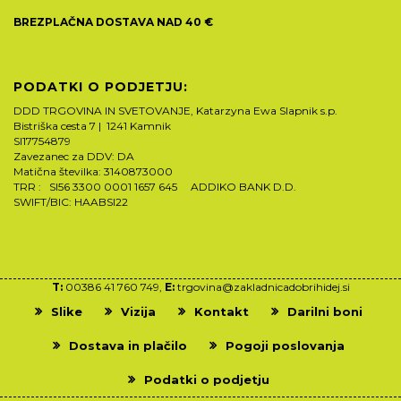
BREZPLAČNA DOSTAVA NAD 40 €
PODATKI O PODJETJU:
DDD TRGOVINA IN SVETOVANJE, Katarzyna Ewa Slapnik s.p.
Bistriška cesta 7 | 1241 Kamnik
SI17754879
Zavezanec za DDV: DA
Matična številka: 3140873000
TRR : SI56 3300 0001 1657 645 ADDIKO BANK D.D.
SWIFT/BIC: HAABSI22
T:
00386 41 760 749,
E:
trgovina@zakladnicadobrihidej.si
Slike
Vizija
Kontakt
Darilni boni
Dostava in plačilo
Pogoji poslovanja
Podatki o podjetju