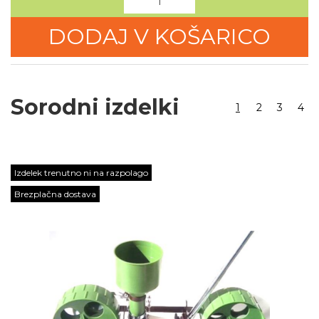
DODAJ V KOŠARICO
Sorodni izdelki
1
2
3
4
Izdelek trenutno ni na razpolago
Brezplačna dostava