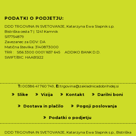
PODATKI O PODJETJU:
DDD TRGOVINA IN SVETOVANJE, Katarzyna Ewa Slapnik s.p.
Bistriška cesta 7 | 1241 Kamnik
SI17754879
Zavezanec za DDV: DA
Matična številka: 3140873000
TRR : SI56 3300 0001 1657 645 ADDIKO BANK D.D.
SWIFT/BIC: HAABSI22
T:
00386 41 760 749,
E:
trgovina@zakladnicadobrihidej.si
Slike
Vizija
Kontakt
Darilni boni
Dostava in plačilo
Pogoji poslovanja
Podatki o podjetju
DDD TRGOVINA IN SVETOVANJE, Katarzyna Ewa Slapnik s.p., Bistriška