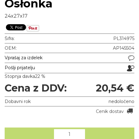
Osłonka
24x27x17
Šifra:
PL314975
OEM:
AP145504
Vprašaj za izdelek
Pošlji prijatelju
Stopnja davka
22 %
Cena z DDV:
20,54 €
Dobavni rok
nedoločeno
Cenik dostav