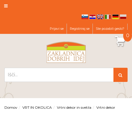
hr
en
it
de
pl
sl
Prijavi se
Registriraj se
Ste pozabili geslo?
0
Domov
VRT IN OKOLICA
Vrtni dekor in svetila
Vrtni dekor