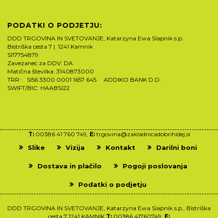
PODATKI O PODJETJU:
DDD TRGOVINA IN SVETOVANJE, Katarzyna Ewa Slapnik s.p.
Bistriška cesta 7 | 1241 Kamnik
SI17754879
Zavezanec za DDV: DA
Matična številka: 3140873000
TRR : SI56 3300 0001 1657 645 ADDIKO BANK D.D.
SWIFT/BIC: HAABSI22
T:
00386 41 760 749,
E:
trgovina@zakladnicadobrihidej.si
Slike
Vizija
Kontakt
Darilni boni
Dostava in plačilo
Pogoji poslovanja
Podatki o podjetju
DDD TRGOVINA IN SVETOVANJE, Katarzyna Ewa Slapnik s.p., Bistriška
cesta 7 1241 KAMNIK
T:
00386 41760749,
E: