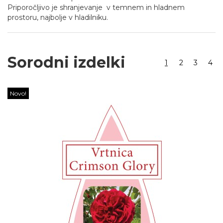
Priporočljivo je shranjevanje v temnem in hladnem
prostoru, najbolje v hladilniku.
Sorodni izdelki
1
2
3
4
Novo!