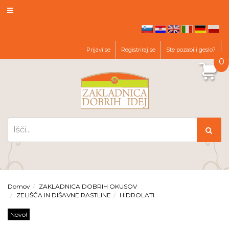
hr
en
it
de
pl
sl
Prijavi se
Registriraj se
Ste pozabili geslo?
0
Domov
ZAKLADNICA DOBRIH OKUSOV
ZELIŠČA IN DIŠAVNE RASTLINE
HIDROLATI
Novo!