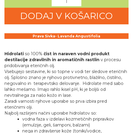
DODAJ V KOŠARICO
Prava Sivka- Lavanda Angustifolia
Hidrolati
so 100%
čist in naraven vodni produkt
destilacije zdravilnih in aromatičnih rastlin
v procesu
pridobivanja eteričnih olj.
Vsebujejo sestavine, ki so topne v vodi ter sledove eteričnih
olj. Splošno znano je njihovo protivnetno, blažilno, čistilno,
negovalno in terapevtsko delovanje. Hidrolate med sabo
lahko mešamo. Imajo rahlo kisel pH, ki je boljši od
nevtralnega za našo kožo in lase.
Zaradi varnosti njihove uporabe so prva izbira pred
eteričnimi olji.
Najbolj razširjeni načini uporabe hidrolatov so:
vodna faza v izdelavi kozmetičnih pripravkov
(emulzije, geli, šamponi, balzami)
nega in zdravljenje kože (toniki/vodice,