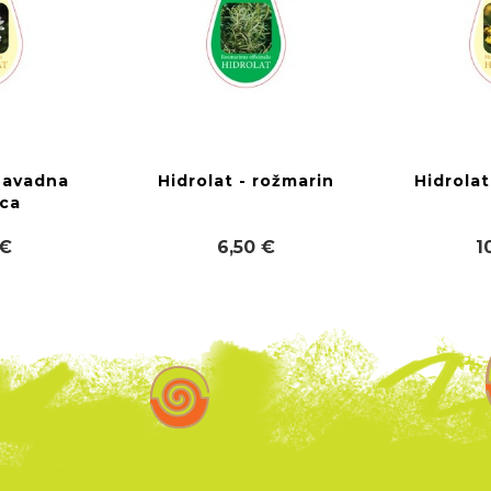
 navadna
Hidrolat - rožmarin
Hidrolat
ica
 €
6,50 €
1