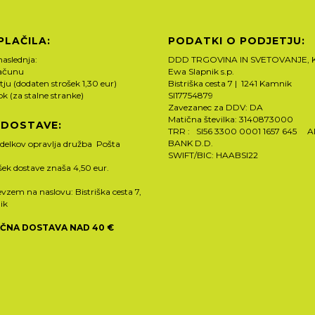
PLAČILA:
PODATKI O PODJETJU:
naslednja:
DDD TRGOVINA IN SVETOVANJE, K
računu
Ewa Slapnik s.p.
tju (dodaten strošek 1,30 eur)
Bistriška cesta 7 | 1241 Kamnik
rok (za stalne stranke)
SI17754879
Zavezanec za DDV: DA
Matična številka: 3140873000
 DOSTAVE:
TRR : SI56 3300 0001 1657 645 
BANK D.D.
zdelkov opravlja družba Pošta
SWIFT/BIC: HAABSI22
ošek dostave znaša 4,50 eur.
vzem na naslovu: Bistriška cesta 7,
ik
ČNA DOSTAVA NAD 40 €