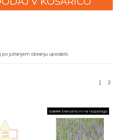
ODAJ V KOŠARICO
 po jutranjem obiranju uporabiti.
1
2
Izdelek trenutno ni na razpolago