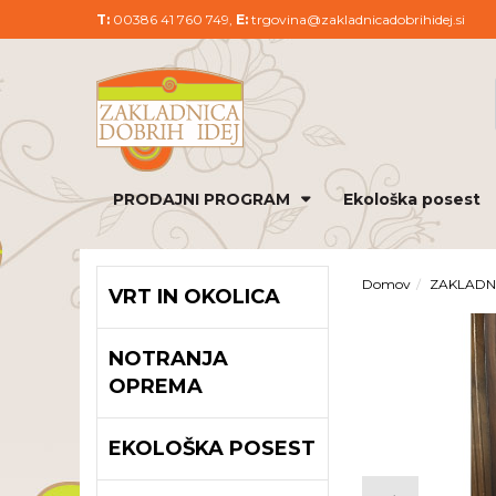
T:
00386 41 760 749,
E:
trgovina@zakladnicadobrihidej.si
PRODAJNI PROGRAM
Ekološka posest
Domov
ZAKLADN
VRT IN OKOLICA
NOTRANJA
OPREMA
EKOLOŠKA POSEST