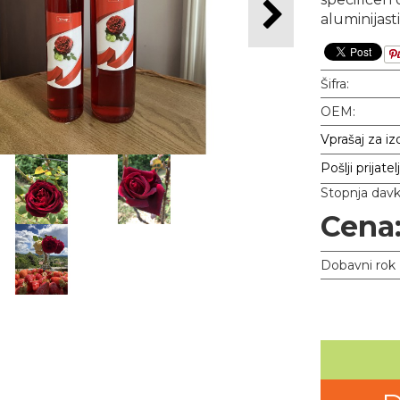
aluminijas
Šifra:
OEM:
Vprašaj za iz
Pošlji prijatel
Stopnja dav
Cena
Dobavni rok