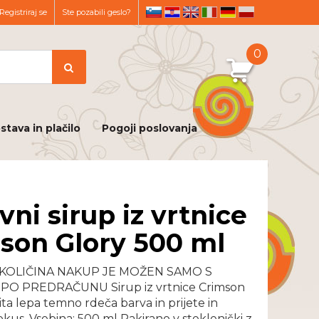
Registriraj se
Ste pozabili geslo?
sl
hr
en
it
de
pl
0
stava in plačilo
Pogoji poslovanja
vni sirup iz vrtnice
son Glory 500 ml
KOLIČINA NAKUP JE MOŽEN SAMO S
PO PREDRAČUNU Sirup iz vrtnice Crimson
zita lepa temno rdeča barva in prijete in
okus. Vsebina: 500 ml Pakirano v steklenički z