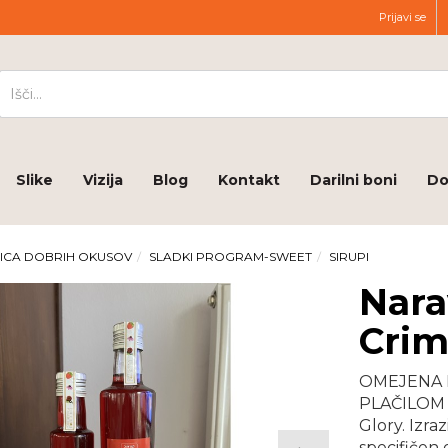
Prijavi se
Slike
Vizija
Blog
Kontakt
Darilni boni
Do
ICA DOBRIH OKUSOV
SLADKI PROGRAM-SWEET
SIRUPI
Nara
Crim
OMEJENA 
PLAČILOM 
Glory. Izra
specifičen 