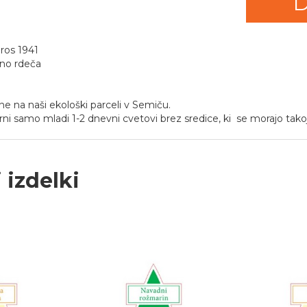
D
Bros 1941
no rdeča
ne na naši ekološki parceli v Semiču.
rni samo mladi 1-2 dnevni cvetovi brez sredice, ki se morajo takoj
 izdelki