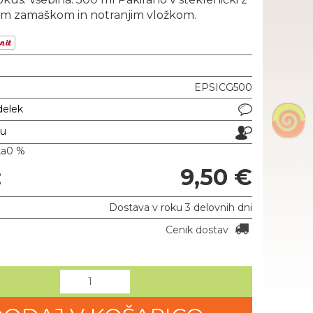
tim zamaškom in notranjim vložkom.
EPSICG500
delek
ju
ka
0 %
:
9,50 €
Dostava v roku 3 delovnih dni
Cenik dostav