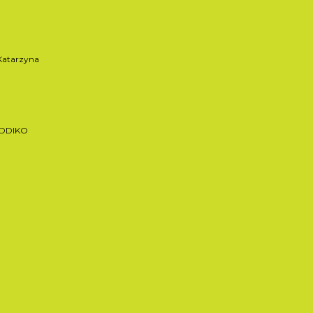
atarzyna
ADDIKO