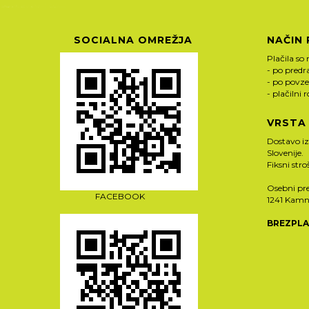
SOCIALNA OMREŽJA
NAČIN 
Plačila so 
- po pred
- po povze
- plačilni 
VRSTA
Dostavo i
Slovenije.
Fiksni str
Osebni pre
FACEBOOK
1241 Kamn
BREZPLA