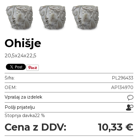
Ohišje
20,5x24x22,5
Šifra:
PL296433
OEM:
AP134970
Vprašaj za izdelek
Pošlji prijatelju
Stopnja davka
22 %
Cena z DDV:
10,33 €