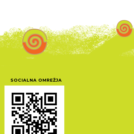
SOCIALNA OMREŽJA