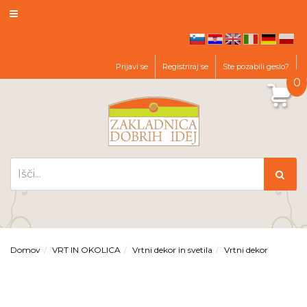
hr
en
it
de
pl
sl
Prijavi se
Registriraj se
Ste pozabili geslo?
0
Domov
VRT IN OKOLICA
Vrtni dekor in svetila
Vrtni dekor