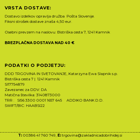
VRSTA DOSTAVE:
Dostavo izdelkov opravlja družba Pošta Slovenije.
Fiksni strošek dostave znaša 4,50 eur.
Osebni prevzem na naslovu: Bistriška cesta 7, 1241 Kamnik
BREZPLAČNA DOSTAVA NAD 40 €
PODATKI O PODJETJU:
DDD TRGOVINA IN SVETOVANJE, Katarzyna Ewa Slapnik s.p.
Bistriška cesta 7 | 1241 Kamnik
SI17754879
Zavezanec za DDV: DA
Matična številka: 3140873000
TRR : SI56 3300 0001 1657 645 ADDIKO BANK D.D.
SWIFT/BIC: HAABSI22
T:
00386 41 760 749,
E:
trgovina@zakladnicadobrihidej.si