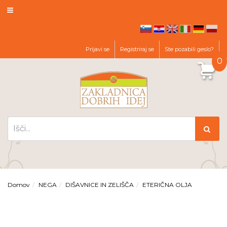
hr
en
it
de
pl
sl
Prijavi se
Registriraj se
Ste pozabili geslo?
0
Domov
NEGA
DIŠAVNICE IN ZELIŠČA
ETERIČNA OLJA