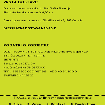
VRSTA DOSTAVE:
Dostavo izdelkov opravlja družba Pošta Slovenije.
Fiksni strošek dostave znaša 4,50 eur.
Osebni prevzem na naslovu: Bistriška cesta 7, 1241 Kamnik
BREZPLAČNA DOSTAVA NAD 40 €
PODATKI O PODJETJU:
DDD TRGOVINA IN SVETOVANJE, Katarzyna Ewa Slapnik s.p.
Bistriška cesta 7 | 1241 Kamnik
SI17754879
Zavezanec za DDV: DA
Matična številka: 3140873000
TRR : SI56 3300 0001 1657 645 ADDIKO BANK D.D.
SWIFT/BIC: HAABSI22
T:
00386 41 760 749,
E:
trgovina@zakladnicadobrihidej.si
Slike
Vizija
Kontakt
Darilni boni