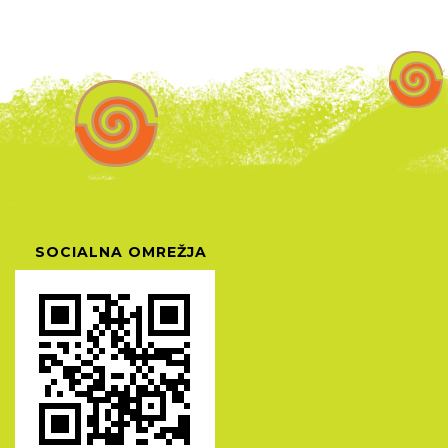
SOCIALNA OMREŽJA