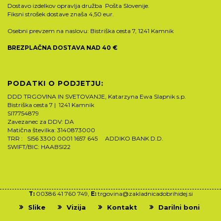
Dostavo izdelkov opravlja družba Pošta Slovenije.
Fiksni strošek dostave znaša 4,50 eur.
Osebni prevzem na naslovu: Bistriška cesta 7, 1241 Kamnik
BREZPLAČNA DOSTAVA NAD 40 €
PODATKI O PODJETJU:
DDD TRGOVINA IN SVETOVANJE, Katarzyna Ewa Slapnik s.p.
Bistriška cesta 7 | 1241 Kamnik
SI17754879
Zavezanec za DDV: DA
Matična številka: 3140873000
TRR : SI56 3300 0001 1657 645 ADDIKO BANK D.D.
SWIFT/BIC: HAABSI22
T:
00386 41 760 749,
E:
trgovina@zakladnicadobrihidej.si
Slike
Vizija
Kontakt
Darilni boni