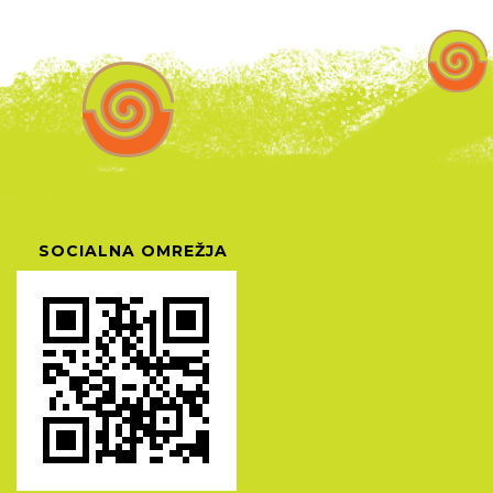
SOCIALNA OMREŽJA