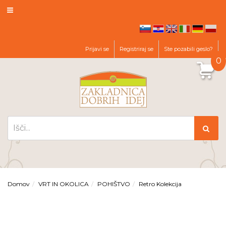
hr
en
it
de
pl
sl
Prijavi se
Registriraj se
Ste pozabili geslo?
0
Domov
VRT IN OKOLICA
POHIŠTVO
Retro Kolekcija