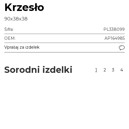
Krzesło
90x38x38
Šifra:
PL338099
OEM:
AP164985
Vprašaj za izdelek
Sorodni izdelki
1
2
3
4