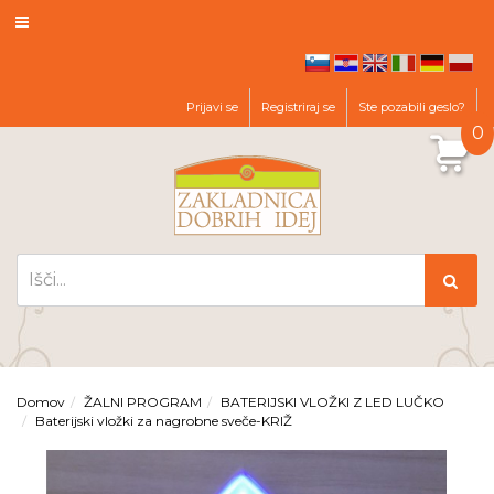
hr
en
it
de
pl
sl
Prijavi se
Registriraj se
Ste pozabili geslo?
0
Domov
ŽALNI PROGRAM
BATERIJSKI VLOŽKI Z LED LUČKO
Baterijski vložki za nagrobne sveče-KRIŽ