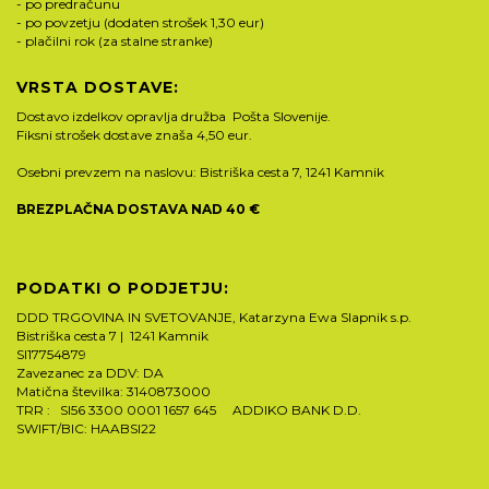
- po predračunu
- po povzetju (dodaten strošek 1,30 eur)
- plačilni rok (za stalne stranke)
VRSTA DOSTAVE:
Dostavo izdelkov opravlja družba Pošta Slovenije.
Fiksni strošek dostave znaša 4,50 eur.
Osebni prevzem na naslovu: Bistriška cesta 7, 1241 Kamnik
BREZPLAČNA DOSTAVA NAD 40 €
PODATKI O PODJETJU:
DDD TRGOVINA IN SVETOVANJE, Katarzyna Ewa Slapnik s.p.
Bistriška cesta 7 | 1241 Kamnik
SI17754879
Zavezanec za DDV: DA
Matična številka: 3140873000
TRR : SI56 3300 0001 1657 645 ADDIKO BANK D.D.
SWIFT/BIC: HAABSI22