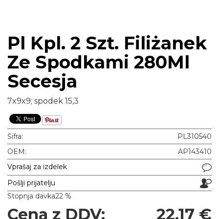
Pl Kpl. 2 Szt. Filiżanek
Ze Spodkami 280Ml
Secesja
7x9x9; spodek 15,3
Šifra:
PL310540
OEM:
AP143410
Vprašaj za izdelek
Pošlji prijatelju
Stopnja davka
22 %
Cena z DDV:
22,17 €