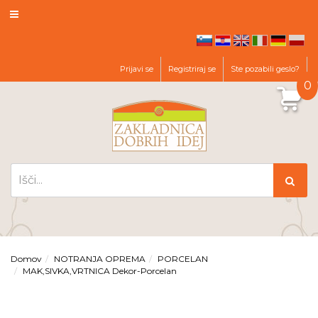
hr
en
it
de
pl
sl
Prijavi se
Registriraj se
Ste pozabili geslo?
0
Domov
NOTRANJA OPREMA
PORCELAN
MAK,SIVKA,VRTNICA Dekor-Porcelan