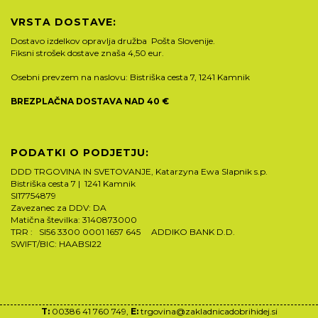
VRSTA DOSTAVE:
Dostavo izdelkov opravlja družba Pošta Slovenije.
Fiksni strošek dostave znaša 4,50 eur.
Osebni prevzem na naslovu: Bistriška cesta 7, 1241 Kamnik
BREZPLAČNA DOSTAVA NAD 40 €
PODATKI O PODJETJU:
DDD TRGOVINA IN SVETOVANJE, Katarzyna Ewa Slapnik s.p.
Bistriška cesta 7 | 1241 Kamnik
SI17754879
Zavezanec za DDV: DA
Matična številka: 3140873000
TRR : SI56 3300 0001 1657 645 ADDIKO BANK D.D.
SWIFT/BIC: HAABSI22
T:
00386 41 760 749,
E:
trgovina@zakladnicadobrihidej.si