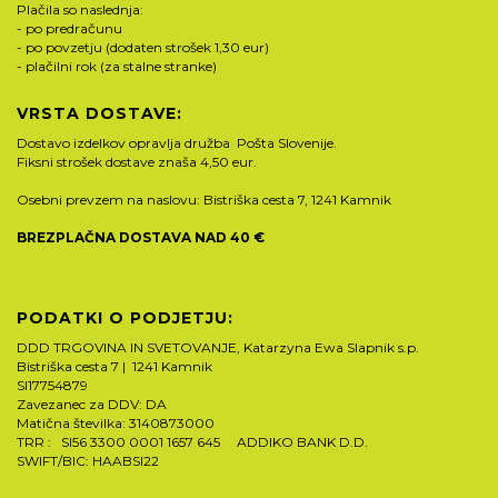
Plačila so naslednja:
- po predračunu
- po povzetju (dodaten strošek 1,30 eur)
- plačilni rok (za stalne stranke)
VRSTA DOSTAVE:
Dostavo izdelkov opravlja družba Pošta Slovenije.
Fiksni strošek dostave znaša 4,50 eur.
Osebni prevzem na naslovu: Bistriška cesta 7, 1241 Kamnik
BREZPLAČNA DOSTAVA NAD 40 €
PODATKI O PODJETJU:
DDD TRGOVINA IN SVETOVANJE, Katarzyna Ewa Slapnik s.p.
Bistriška cesta 7 | 1241 Kamnik
SI17754879
Zavezanec za DDV: DA
Matična številka: 3140873000
TRR : SI56 3300 0001 1657 645 ADDIKO BANK D.D.
SWIFT/BIC: HAABSI22