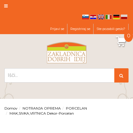
hr
en
it
de
pl
sl
Prijavi se
Registriraj se
Ste pozabili geslo?
0
Domov
NOTRANJA OPREMA
PORCELAN
MAK,SIVKA,VRTNICA Dekor-Porcelan