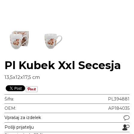
Pl Kubek Xxl Secesja
13,5x12x17,5 cm
Šifra:
PL394881
OEM:
AP184035
Vprašaj za izdelek
Pošlji prijatelju