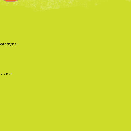
atarzyna
ADDIKO