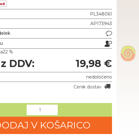
PL348061
AP173943
delek
ju
ka
22 %
 z DDV:
19,98 €
nedoločeno
Cenik dostav
ODAJ V KOŠARICO