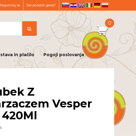
Registriraj se
Ste pozabili geslo?
sl
hr
en
it
de
pl
0
stava in plačilo
Pogoji poslovanja
ubek Z
rzaczem Vesper
 420Ml
m