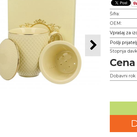
Šifra:
OEM:
Vprašaj za iz
Pošlji prijatel
Stopnja dav
Cena
Dobavni rok
D