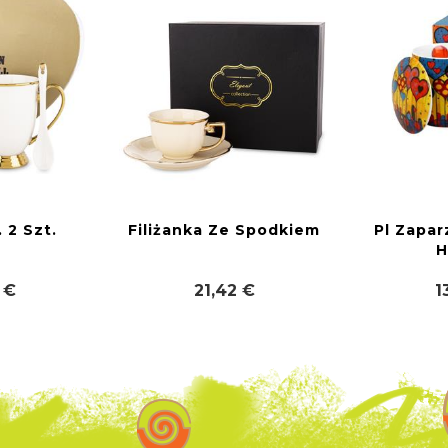
 2 Szt.
Filiżanka Ze Spodkiem
Pl Zapa
H
 €
21,42 €
1