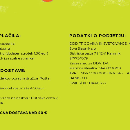
PLAČILA:
PODATKI O PODJETJU:
naslednja:
DDD TRGOVINA IN SVETOVANJE, K
računu
Ewa Slapnik s.p.
tju (dodaten strošek 1,30 eur)
Bistriška cesta 7 | 1241 Kamnik
rok (za stalne stranke)
SI17754879
Zavezanec za DDV: DA
Matična številka: 3140873000
 DOSTAVE:
TRR : SI56 3300 0001 1657 645 
BANK D.D.
zdelkov opravlja družba Pošta
SWIFT/BIC: HAABSI22
ošek dostave znaša 4,50 eur.
vzem na naslovu: Bistriška cesta 7,
ik
ČNA DOSTAVA NAD 40 €