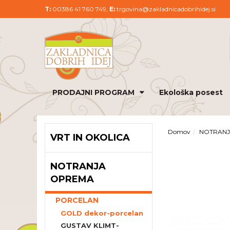
T:
00386 41 760 749,
E:
trgovina@zakladnicadobrihidej.si
PRODAJNI PROGRAM
Ekološka posest
Domov
NOTRAN
VRT IN OKOLICA
NOTRANJA
OPREMA
PORCELAN
GOLD dekor-porcelan
GUSTAV KLIMT-