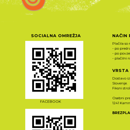
SOCIALNA OMREŽJA
NAČIN 
Plačila so 
- po pred
- po povze
- plačilni 
VRSTA
Dostavo i
Slovenije.
Fiksni str
Osebni pre
FACEBOOK
1241 Kamn
BREZPLA