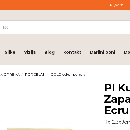
Prijavi se
Slike
Vizija
Blog
Kontakt
Darilni boni
Do
JA OPREMA
PORCELAN
GOLD dekor-porcelan
Pl K
Zapa
Ecru
11x12,3x9c