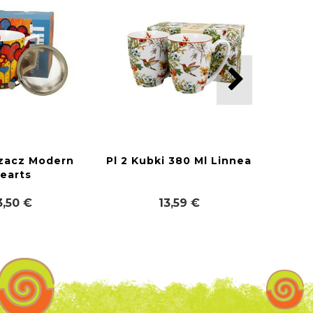
rzacz Modern
Pl 2 Kubki 380 Ml Linnea
earts
3,50 €
13,59 €