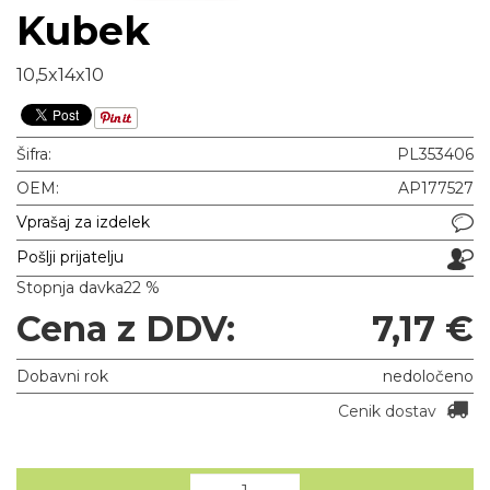
Kubek
10,5x14x10
Šifra:
PL353406
OEM:
AP177527
Vprašaj za izdelek
Pošlji prijatelju
Stopnja davka
22 %
Cena z DDV:
7,17 €
Dobavni rok
nedoločeno
Cenik dostav