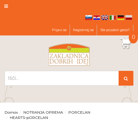
hr
en
it
de
pl
sl
Prijavi se
Registriraj se
Ste pozabili geslo?
0
Domov
NOTRANJA OPREMA
PORCELAN
HEARTS-pORCELAN