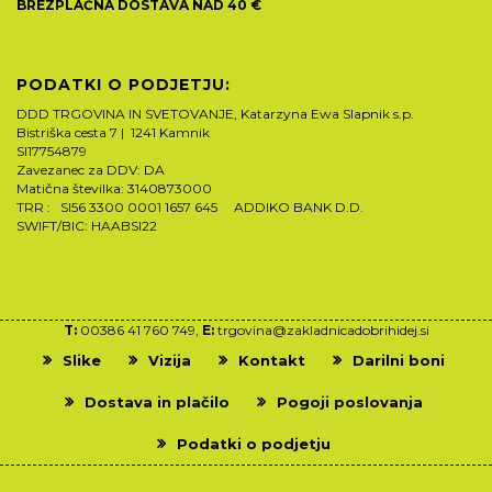
BREZPLAČNA DOSTAVA NAD 40 €
PODATKI O PODJETJU:
DDD TRGOVINA IN SVETOVANJE, Katarzyna Ewa Slapnik s.p.
Bistriška cesta 7 | 1241 Kamnik
SI17754879
Zavezanec za DDV: DA
Matična številka: 3140873000
TRR : SI56 3300 0001 1657 645 ADDIKO BANK D.D.
SWIFT/BIC: HAABSI22
T:
00386 41 760 749,
E:
trgovina@zakladnicadobrihidej.si
Slike
Vizija
Kontakt
Darilni boni
Dostava in plačilo
Pogoji poslovanja
Podatki o podjetju