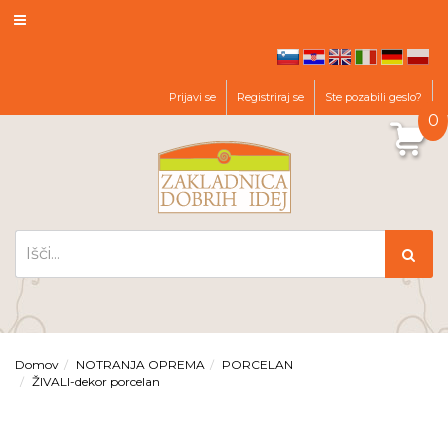
hr
en
it
de
pl
sl
Prijavi se
Registriraj se
Ste pozabili geslo?
0
Domov
NOTRANJA OPREMA
PORCELAN
ŽIVALI-dekor porcelan