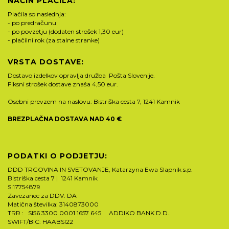
NAČIN PLAČILA:
Plačila so naslednja:
- po predračunu
- po povzetju (dodaten strošek 1,30 eur)
- plačilni rok (za stalne stranke)
VRSTA DOSTAVE:
Dostavo izdelkov opravlja družba Pošta Slovenije.
Fiksni strošek dostave znaša 4,50 eur.
Osebni prevzem na naslovu: Bistriška cesta 7, 1241 Kamnik
BREZPLAČNA DOSTAVA NAD 40 €
PODATKI O PODJETJU:
DDD TRGOVINA IN SVETOVANJE, Katarzyna Ewa Slapnik s.p.
Bistriška cesta 7 | 1241 Kamnik
SI17754879
Zavezanec za DDV: DA
Matična številka: 3140873000
TRR : SI56 3300 0001 1657 645 ADDIKO BANK D.D.
SWIFT/BIC: HAABSI22