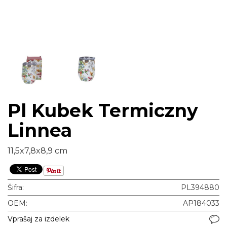
Pl Kubek Termiczny
Linnea
11,5x7,8x8,9 cm
Šifra:
PL394880
OEM:
AP184033
Vprašaj za izdelek