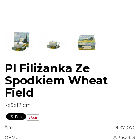
Pl Filiżanka Ze
Spodkiem Wheat
Field
7x9x12 cm
Šifra:
PL371076
OEM:
AP182923