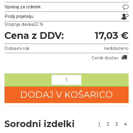
Vprašaj za izdelek
Pošlji prijatelju
Stopnja davka
22 %
Cena z DDV:
17,03 €
Dobavni rok
nedoločeno
Cenik dostav
DODAJ V KOŠARICO
Sorodni izdelki
1
2
3
4