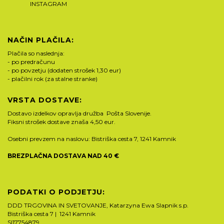
INSTAGRAM
NAČIN PLAČILA:
Plačila so naslednja:
- po predračunu
- po povzetju (dodaten strošek 1,30 eur)
- plačilni rok (za stalne stranke)
VRSTA DOSTAVE:
Dostavo izdelkov opravlja družba Pošta Slovenije.
Fiksni strošek dostave znaša 4,50 eur.
Osebni prevzem na naslovu: Bistriška cesta 7, 1241 Kamnik
BREZPLAČNA DOSTAVA NAD 40 €
PODATKI O PODJETJU:
DDD TRGOVINA IN SVETOVANJE, Katarzyna Ewa Slapnik s.p.
Bistriška cesta 7 | 1241 Kamnik
SI17754879