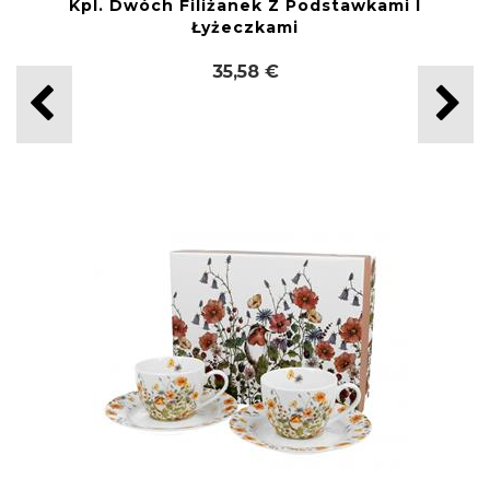
Kpl. Dwóch Filiżanek Z Podstawkami I
Łyżeczkami
35,58 €