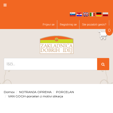
hr
en
it
de
pl
sl
Prijavi se
Registriraj se
Ste pozabili geslo?
0
Domov
NOTRANJA OPREMA
PORCELAN
VAN GOGH-porcelan z motivi slikarja