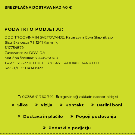
BREZPLAČNA DOSTAVA NAD 40 €
PODATKI O PODJETJU:
DDD TRGOVINA IN SVETOVANJE, Katarzyna Ewa Slapnik s.p.
Bistriška cesta 7 | 1241 Kamnik
SI17754879
Zavezanec za DDV: DA
Matična številka: 3140873000
TRR : SI56 3300 0001 1657 645 ADDIKO BANK D.D.
SWIFT/BIC: HAABSI22
T:
00386 41 760 749,
E:
trgovina@zakladnicadobrihidej.si
Slike
Vizija
Kontakt
Darilni boni
Dostava in plačilo
Pogoji poslovanja
Podatki o podjetju