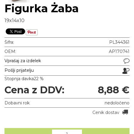
Figurka Żaba
19x14x10
Šifra:
PL344361
OEM:
AP170741
Vprašaj za izdelek
Pošlji prijatelju
Stopnja davka
22 %
Cena z DDV:
8,88 €
Dobavni rok
nedoločeno
Cenik dostav