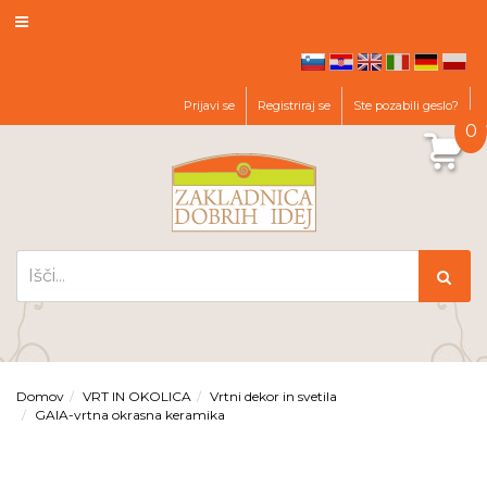
hr
en
it
de
pl
sl
Prijavi se
Registriraj se
Ste pozabili geslo?
0
Domov
VRT IN OKOLICA
Vrtni dekor in svetila
GAIA-vrtna okrasna keramika